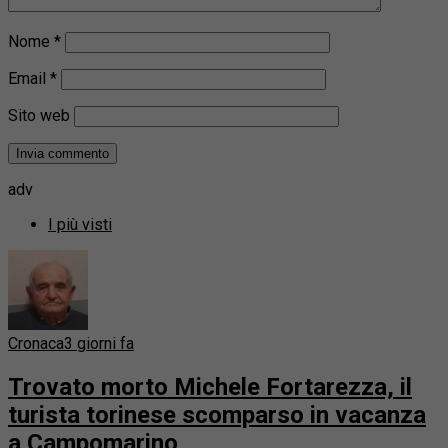
Nome
*
Email
*
Sito web
adv
I più visti
Cronaca
3 giorni fa
Trovato morto Michele Fortarezza, il
turista torinese scomparso in vacanza
a Campomarino