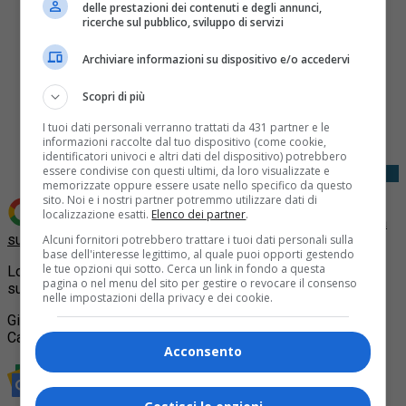
delle prestazioni dei contenuti e degli annunci,
ricerche sul pubblico, sviluppo di servizi
Archiviare informazioni su dispositivo e/o accedervi
Scopri di più
Share
Tweet
I tuoi dati personali verranno trattati da 431 partner e le
informazioni raccolte dal tuo dispositivo (come cookie,
identificatori univoci e altri dati del dispositivo) potrebbero
essere condivise con questi ultimi, da loro visualizzate e
memorizzate oppure essere usate nello specifico da questo
sito. Noi e i nostri partner potremmo utilizzare dati di
localizzazione esatti.
Elenco dei partner
.
Aggiungi Quotidiano Piemontese come
Fonte preferita
su Google
Alcuni fornitori potrebbero trattare i tuoi dati personali sulla
base dell'interesse legittimo, al quale puoi opporti gestendo
le tue opzioni qui sotto. Cerca un link in fondo a questa
Lo sloveno Primoz Roglic ha vinto la
Milano – Torino
2021
pagina o nel menu del sito per gestire o revocare il consenso
superando all’arrivo di Superga l ‘inglese Adam Yates.
nelle impostazioni della privacy e dei cookie.
Giovedí 7 ottobre si corre la Gran Piemonte da Rocca
Canavese a Borgosesia.
Acconsento
Rimani aggiornato seguendoci su Google News!