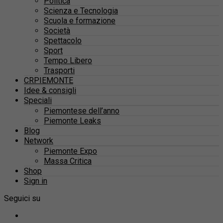
Politica
Scienza e Tecnologia
Scuola e formazione
Società
Spettacolo
Sport
Tempo Libero
Trasporti
CRPIEMONTE
Idee & consigli
Speciali
Piemontese dell’anno
Piemonte Leaks
Blog
Network
Piemonte Expo
Massa Critica
Shop
Sign in
Seguici su