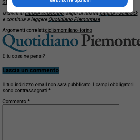
Gestisci le opzioni
SEGUICI
Iscriviti al
canale WhatsApp
, segui la nostra
pagina Facebook
e continua a leggere
Quotidiano Piemontese
Argomenti correlati:
ciclismo
milano-torino
E tu cosa ne pensi?
Lascia un commento
Il tuo indirizzo email non sarà pubblicato.
I campi obbligatori
sono contrassegnati
*
Commento
*