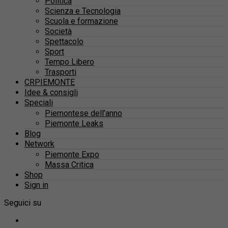
Politica
Scienza e Tecnologia
Scuola e formazione
Società
Spettacolo
Sport
Tempo Libero
Trasporti
CRPIEMONTE
Idee & consigli
Speciali
Piemontese dell’anno
Piemonte Leaks
Blog
Network
Piemonte Expo
Massa Critica
Shop
Sign in
Seguici su