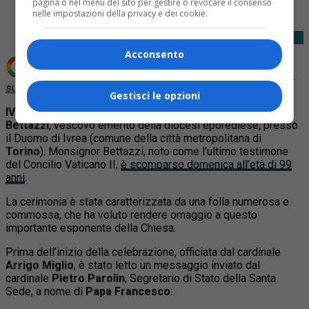
pagina o nel menu del sito per gestire o revocare il consenso
nelle impostazioni della privacy e dei cookie.
Acconsento
Aggiungi Quotidiano Piemontese come
Fonte preferita
su Google
Gestisci le opzioni
IVREA-
Oggi si è tenuto il funerale di monsignor
Luigi
Bettazzi
, vescovo emerito della diocesi eporediese, presso
il Duomo di Ivrea (comune della città metropolitana di
Torino
). Monsignor Bettazzi, noto come l’ultimo testimone
del Concilio Vaticano II,
è scomparso domenica all’età di 99
anni
.
La cerimonia è stata caratterizzata da una folla numerosa e
commossa, che ha voluto rendere omaggio a questo
importante esponente della Chiesa.
Prima dell’inizio della celebrazione, officiata dal cardinale
Arrigo Miglio
, è stato letto un messaggio inviato dal
cardinale
Pietro Parolin
, Segretario di Stato della Santa
Sede, a nome di
Papa Francesco
: