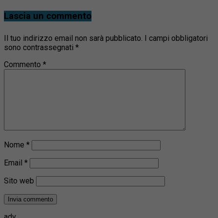
Lascia un commento
Il tuo indirizzo email non sarà pubblicato.
I campi obbligatori
sono contrassegnati
*
Commento
*
Nome
*
Email
*
Sito web
adv