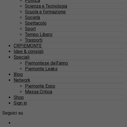
Politica
Scienza e Tecnologia
Scuola e formazione
Società
Spettacolo
Sport
Tempo Libero
Trasporti
CRPIEMONTE
Idee & consigli
Speciali
Piemontese dell’anno
Piemonte Leaks
Blog
Network
Piemonte Expo
Massa Critica
Shop
Sign in
Seguici su