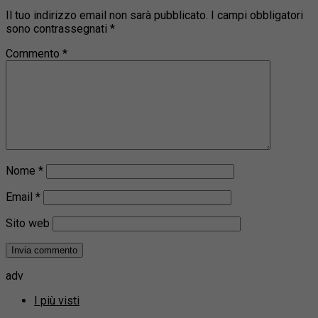
Il tuo indirizzo email non sarà pubblicato.
I campi obbligatori
sono contrassegnati
*
Commento
*
Nome
*
Email
*
Sito web
adv
I più visti