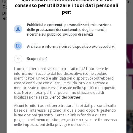
Un viaggio che idealmente partirà dalla stazione ferroviaria di
consenso per utilizzare i tuoi dati personali
Porta Nuova passando da piazza Carlo Felice, via Roma,
per:
piazza San Carlo, piazza Castello, piazzetta Reale e Giardini
Reali, fino a giungere in piazza Vittorio Veneto.
Pubblicità e contenuti personalizzati, misurazione
delle prestazioni dei contenuti e degli annunci,
ricerche sul pubblico, sviluppo di servizi
Archiviare informazioni su dispositivo e/o accedervi
Scopri di più
I tuoi dati personali verranno trattati da 431 partner e le
informazioni raccolte dal tuo dispositivo (come cookie,
identificatori univoci e altri dati del dispositivo) potrebbero
essere condivise con questi ultimi, da loro visualizzate e
memorizzate oppure essere usate nello specifico da questo
sito. Noi e i nostri partner potremmo utilizzare dati di
localizzazione esatti.
Elenco dei partner
.
Alcuni fornitori potrebbero trattare i tuoi dati personali sulla
base dell'interesse legittimo, al quale puoi opporti gestendo
le tue opzioni qui sotto. Cerca un link in fondo a questa
pagina o nel menu del sito per gestire o revocare il consenso
nelle impostazioni della privacy e dei cookie.