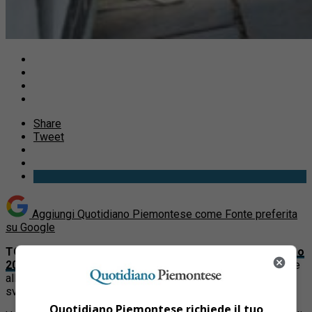
Share
Tweet
Aggiungi Quotidiano Piemontese come
Fonte preferita
su Google
TORINO
– È stata resa nota la mappa di
Salone Auto Torino
2024
, la manifestazione motoristica gratuita per il pubblico e
all’aperto, diffusa nelle piazze e nelle vie di Torino, che si
svolgerà dal 13 al 15 settembre.
Quotidiano Piemontese richiede il tuo