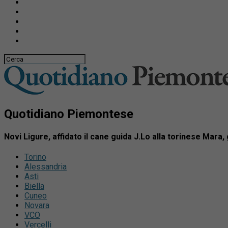
Quotidiano Piemontese
Novi Ligure, affidato il cane guida J.Lo alla torinese Mara,
Torino
Alessandria
Asti
Biella
Cuneo
Novara
VCO
Vercelli