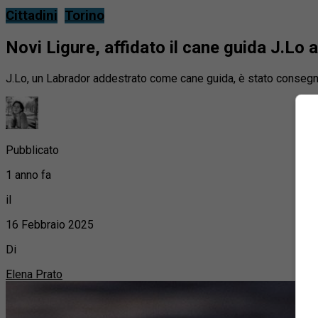
Cittadini
Torino
Novi Ligure, affidato il cane guida J.Lo 
J.Lo, un Labrador addestrato come cane guida, è stato conseg
Pubblicato
1 anno fa
il
16 Febbraio 2025
Di
Elena Prato