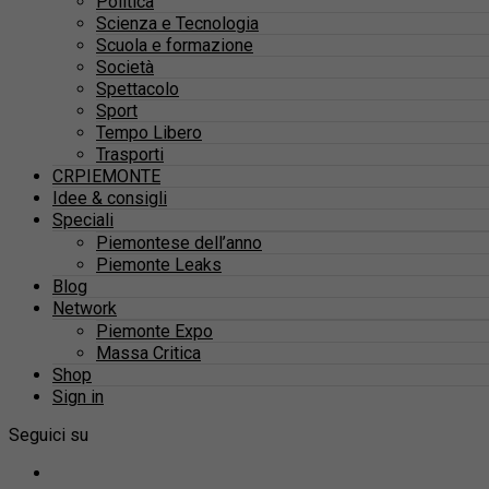
Politica
Scienza e Tecnologia
Scuola e formazione
Società
Spettacolo
Sport
Tempo Libero
Trasporti
CRPIEMONTE
Idee & consigli
Speciali
Piemontese dell’anno
Piemonte Leaks
Blog
Network
Piemonte Expo
Massa Critica
Shop
Sign in
Seguici su