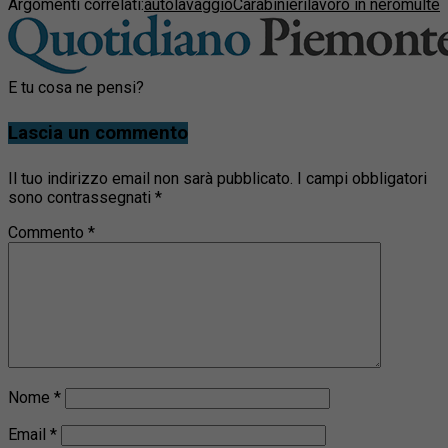
Argomenti correlati:
autolavaggio
Carabinieri
lavoro in nero
multe
E tu cosa ne pensi?
Lascia un commento
Il tuo indirizzo email non sarà pubblicato.
I campi obbligatori
sono contrassegnati
*
Commento
*
Nome
*
Email
*