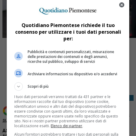
Quotidiano Piemontese richiede il tuo
consenso per utilizzare i tuoi dati personali
per:
Pubblicità e contenuti personalizzati, misurazione
delle prestazioni dei contenuti e degli annunci,
ricerche sul pubblico, sviluppo di servizi
Archiviare informazioni su dispositivo e/o accedervi
Share
Tweet
Scopri di più
I tuoi dati personali verranno trattati da 431 partner e le
informazioni raccolte dal tuo dispositivo (come cookie,
identificatori univoci e altri dati del dispositivo) potrebbero
essere condivise con questi ultimi, da loro visualizzate e
Aggiungi Quotidiano Piemontese come
Fonte preferita
memorizzate oppure essere usate nello specifico da questo
su Google
sito. Noi e i nostri partner potremmo utilizzare dati di
localizzazione esatti.
Elenco dei partner
.
ASTI
– Un autolavaggio di Asti è stato
multato per oltre
Alcuni fornitori potrebbero trattare i tuoi dati personali sulla