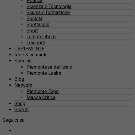
Politica
Scienza e Tecnologia
Scuola e formazione
Società
Spettacolo
Sport
Tempo Libero
Trasporti
CRPIEMONTE
Idee & consigli
Speciali
Piemontese dell’anno
Piemonte Leaks
Blog
Network
Piemonte Expo
Massa Critica
Shop
Sign in
Seguici su