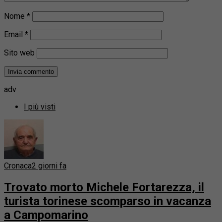
Nome
*
Email
*
Sito web
adv
I più visti
Cronaca
2 giorni fa
Trovato morto Michele Fortarezza, il
turista torinese scomparso in vacanza
a Campomarino