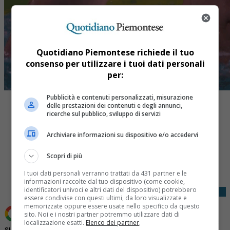
Quotidiano Piemontese richiede il tuo
consenso per utilizzare i tuoi dati personali
per:
Pubblicità e contenuti personalizzati, misurazione
delle prestazioni dei contenuti e degli annunci,
ricerche sul pubblico, sviluppo di servizi
Archiviare informazioni su dispositivo e/o accedervi
Share
Scopri di più
Tweet
I tuoi dati personali verranno trattati da 431 partner e le
informazioni raccolte dal tuo dispositivo (come cookie,
identificatori univoci e altri dati del dispositivo) potrebbero
essere condivise con questi ultimi, da loro visualizzate e
memorizzate oppure essere usate nello specifico da questo
sito. Noi e i nostri partner potremmo utilizzare dati di
Aggiungi Quotidiano Piemontese come
Fonte preferita
localizzazione esatti.
Elenco dei partner
.
su Google