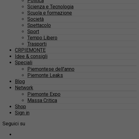
Politica
Scienza e Tecnologia
Scuola e formazione
Società
Spettacolo
Sport
Tempo Libero
Trasporti
CRPIEMONTE
Idee & consigli
Speciali
Piemontese dell’anno
Piemonte Leaks
Blog
Network
Piemonte Expo
Massa Critica
Shop
Sign in
Seguici su