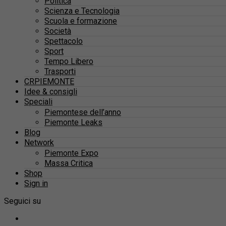
Politica
Scienza e Tecnologia
Scuola e formazione
Società
Spettacolo
Sport
Tempo Libero
Trasporti
CRPIEMONTE
Idee & consigli
Speciali
Piemontese dell’anno
Piemonte Leaks
Blog
Network
Piemonte Expo
Massa Critica
Shop
Sign in
Seguici su