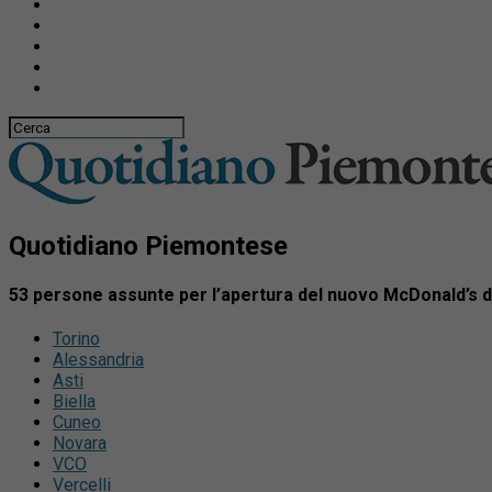
Quotidiano Piemontese
53 persone assunte per l’apertura del nuovo McDonald’s d
Torino
Alessandria
Asti
Biella
Cuneo
Novara
VCO
Vercelli