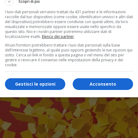
Scopri di più
I tuoi dati personali verranno trattati da 431 partner e le informazioni
raccolte dal tuo dispositivo (come cookie, identificatori univoci e altri dati
del dispositivo) potrebbero essere condivise con questi ultimi, da loro
visualizzate e memorizzate oppure essere usate nello specifico da
questo sito. Noi e i nostri partner potremmo utilizzare dati di
localizzazione esatti.
Elenco dei partner
.
Alcuni fornitori potrebbero trattare i tuoi dati personali sulla base
dell'interesse legittimo, al quale puoi opporti gestendo le tue opzioni qui
sotto. Cerca un link in fondo a questa pagina o nel menu del sito per
gestire o revocare il consenso nelle impostazioni della privacy e dei
cookie.
Gestisci le opzioni
Acconsento