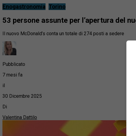
Enogastronomia
Torino
53 persone assunte per l’apertura del n
Il nuovo McDonald’s conta un totale di 274 posti a sedere
Pubblicato
7 mesi fa
il
30 Dicembre 2025
Di
Valentina Dattilo