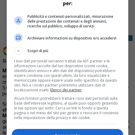
per:
Share
Pubblicità e contenuti personalizzati, misurazione
Tweet
delle prestazioni dei contenuti e degli annunci,
ricerche sul pubblico, sviluppo di servizi
Archiviare informazioni su dispositivo e/o accedervi
Scopri di più
Aggiungi Quotidiano Piemontese come
Fonte preferita
su Google
I tuoi dati personali verranno trattati da 431 partner e le
informazioni raccolte dal tuo dispositivo (come cookie,
MONCALIERI – A Moncalieri aprirà un nuovo
McDonald’s
identificatori univoci e altri dati del dispositivo) potrebbero
essere condivise con questi ultimi, da loro visualizzate e
ed è alla ricerca
di 60 persone
, in linea con il piano di
memorizzate oppure essere usate nello specifico da questo
crescita nazionale che per il 2026 prevede l’assunzione di
sito. Noi e i nostri partner potremmo utilizzare dati di
5.000 nuove persone in tutta Italia, che potranno entrare a far
localizzazione esatti.
Elenco dei partner
.
parte dell’azienda.
Alcuni fornitori potrebbero trattare i tuoi dati personali sulla
base dell'interesse legittimo, al quale puoi opporti gestendo
Sono aperte le selezioni online per individuare
i candidati
le tue opzioni qui sotto. Cerca un link in fondo a questa
che parteciperanno alla tappa di Moncalieri del
pagina o nel menu del sito per gestire o revocare il consenso
McDonald’s Job Tour
, che si terrà nella seconda metà di
nelle impostazioni della privacy e dei cookie.
gennaio 2026. Il McDonald’s Job Tour è l’evento itinerante di
selezione del personale organizzato per le nuove aperture e
le assunzioni McDonald’s su tutto il territorio italiano.