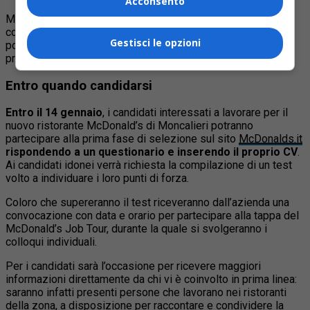
Acconsento
McDonald’s offre un’opportunità di lavoro concreta, grazie a
contratti stabili (che rappresentano il 92% del totale) e
Gestisci le opzioni
possibilità di crescita professionale rapida, grazie a un
programma di formazione strutturato.
Entro quando candidarsi
Entro il 14 gennaio
, i candidati interessati a lavorare per il
nuovo ristorante McDonald’s di Moncalieri potranno
partecipare alla prima fase di selezione sul sito
McDonalds.it
rispondendo a un questionario e inserendo il proprio CV
.
Ai candidati idonei verrà richiesta la compilazione di un test
volto a individuare i loro punti di forza.
Coloro che supereranno il test riceveranno dall’azienda una
convocazione con data e orario per partecipare alla tappa del
McDonald’s Job Tour, durante la quale si svolgeranno i
colloqui individuali.
Per i candidati sarà l’occasione per ricevere maggiori
informazioni direttamente da chi vi è coinvolto in prima linea:
saranno infatti presenti persone che lavorano nei ristoranti
della zona, a disposizione per raccontare e condividere la