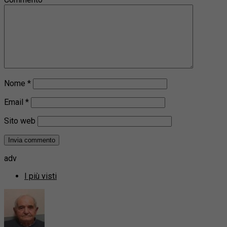
Nome
*
Email
*
Sito web
adv
I più visti