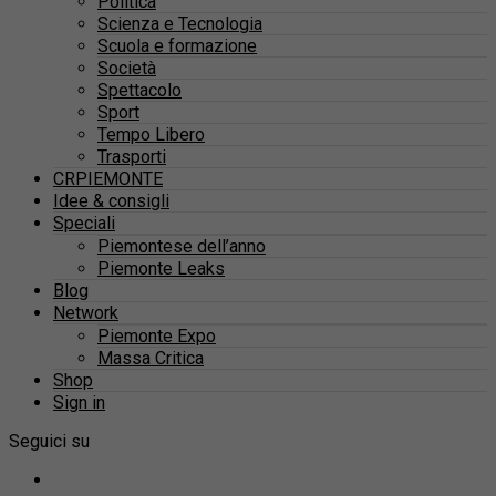
Politica
Scienza e Tecnologia
Scuola e formazione
Società
Spettacolo
Sport
Tempo Libero
Trasporti
CRPIEMONTE
Idee & consigli
Speciali
Piemontese dell’anno
Piemonte Leaks
Blog
Network
Piemonte Expo
Massa Critica
Shop
Sign in
Seguici su