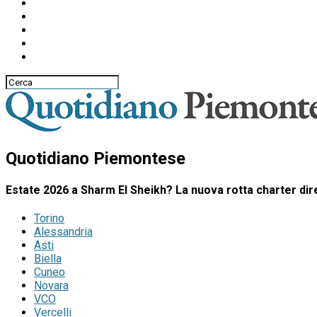
Quotidiano Piemontese
Estate 2026 a Sharm El Sheikh? La nuova rotta charter dir
Torino
Alessandria
Asti
Biella
Cuneo
Novara
VCO
Vercelli