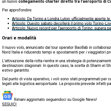
un nuovo
collegamento charter diretto tra l’aeroporto di 
Per approfondire:
Articolo
:
Da Torino a Londra Luton: ufficialmente aperte le 
Articolo
:
Questo sabato decollerà il primo volo Torino-Liv
Articolo
:
Nuovo record per l’aeroporto di Torino: supera per
Orari e modalità
Il nuovo volo, annunciato dal tour operator BaoBab in collabora
Nord Italia e riducendo tempi e spostamenti per i viaggiatori p
L’attivazione della rotta rientra in una strategia di potenziamen
destinazioni stagionali. In questo caso, la scelta di Sharm el S
estivo garantito.
Dal punto di vista operativo, i voli sono stati programmati per 
legati alla logistica aeroportuale. La proposta prevede infatti
Rimani aggiornato seguendoci su Google News!
SEGUICI