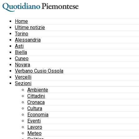
Home
Ultime notizie
Torino
Alessandria
Asti
Biella
Cuneo
Novara
Verbano Cusio Ossola
Vercelli
Sezioni
Ambiente
Cittadini
Cronaca
Cultura
Economia
Eventi
Lavoro
Meteo