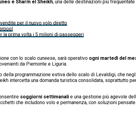
Cuneo e Sharm el Sheikh
, una delle destinazioni più frequentat
vendite per il nuovo volo diretto
erpool
 la prima volta i 5 milioni di passeggeri
zione con lo scalo cuneese, sarà operativo
ogni martedì del me
rovenienti da Piemonte e Liguria.
to della programmazione estiva dello scalo di Levaldigi, che negli
heikh intercetta una domanda turistica consolidata, soprattutto p
consentire
soggiorni settimanali
e una gestione più agevole delle 
 pacchetti che includono volo e permanenza, con soluzioni pensate 