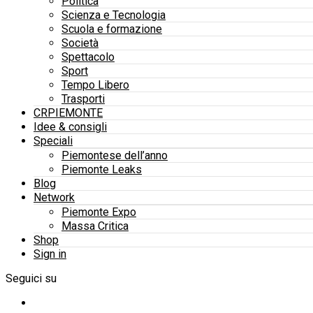
Politica
Scienza e Tecnologia
Scuola e formazione
Società
Spettacolo
Sport
Tempo Libero
Trasporti
CRPIEMONTE
Idee & consigli
Speciali
Piemontese dell’anno
Piemonte Leaks
Blog
Network
Piemonte Expo
Massa Critica
Shop
Sign in
Seguici su