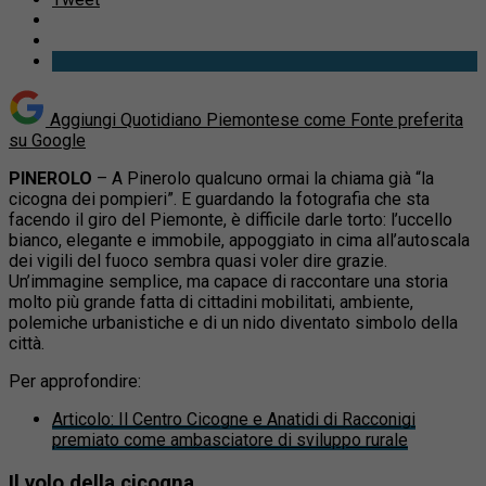
Aggiungi Quotidiano Piemontese come
Fonte preferita
su Google
PINEROLO
– A Pinerolo qualcuno ormai la chiama già “la
cicogna dei pompieri”. E guardando la fotografia che sta
facendo il giro del Piemonte, è difficile darle torto: l’uccello
bianco, elegante e immobile, appoggiato in cima all’autoscala
dei vigili del fuoco sembra quasi voler dire grazie.
Un’immagine semplice, ma capace di raccontare una storia
molto più grande fatta di cittadini mobilitati, ambiente,
polemiche urbanistiche e di un nido diventato simbolo della
città.
Per approfondire:
Articolo
:
Il Centro Cicogne e Anatidi di Racconigi
premiato come ambasciatore di sviluppo rurale
Il volo della cicogna