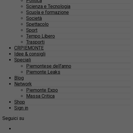
Politica
Scienza e Tecnologia
Scuola e formazione
Società
Spettacolo
Sport
Tempo Libero
Trasporti
CRPIEMONTE
Idee & consigli
Speciali
Piemontese dell’anno
Piemonte Leaks
Blog
Network
Piemonte Expo
Massa Critica
Shop
Sign in
Seguici su