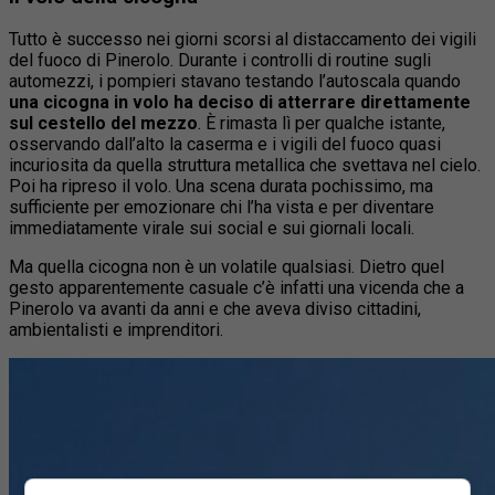
Tutto è successo nei giorni scorsi al distaccamento dei vigili
del fuoco di Pinerolo. Durante i controlli di routine sugli
automezzi, i pompieri stavano testando l’autoscala quando
una cicogna in volo ha deciso di atterrare direttamente
sul cestello del mezzo
. È rimasta lì per qualche istante,
osservando dall’alto la caserma e i vigili del fuoco quasi
incuriosita da quella struttura metallica che svettava nel cielo.
Poi ha ripreso il volo. Una scena durata pochissimo, ma
sufficiente per emozionare chi l’ha vista e per diventare
immediatamente virale sui social e sui giornali locali.
Ma quella cicogna non è un volatile qualsiasi. Dietro quel
gesto apparentemente casuale c’è infatti una vicenda che a
Pinerolo va avanti da anni e che aveva diviso cittadini,
ambientalisti e imprenditori.