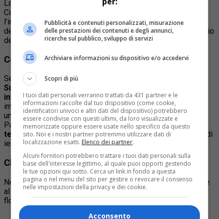
per:
La denuncia arriva da un gruppo di consiglieri comunali della
Città di Torino, che ha diffuso un comunicato chiedendo
l’intervento immediato del Governo italiano e del ministro
Pubblicità e contenuti personalizzati, misurazione
delle prestazioni dei contenuti e degli annunci,
degli Esteri
Antonio Tajani
per ottenere protezione e rilascio
ricerche sul pubblico, sviluppo di servizi
dei cittadini italiani coinvolti.
Archiviare informazioni su dispositivo e/o accedervi
Cosa è successo alla Global Sumud Flotilla?
Secondo quanto riferito nel documento,
le navi della Global
Scopri di più
Sumud Flotilla sono state abbordate da Israele in acque
I tuoi dati personali verranno trattati da 431 partner e le
internazionali
durante la mattinata italiana di oggi,
informazioni raccolte dal tuo dispositivo (come cookie,
interrompendo la missione che puntava a consegnare aiuti
identificatori univoci e altri dati del dispositivo) potrebbero
umanitari alla popolazione palestinese di Gaza.
essere condivise con questi ultimi, da loro visualizzate e
Parallelamente,
gli attivisti impegnati nella missione di
memorizzate oppure essere usate nello specifico da questo
terra risultano bloccati a Sirte
, in Libia, già dalla giornata di
sito. Noi e i nostri partner potremmo utilizzare dati di
localizzazione esatti.
Elenco dei partner
.
ieri.
Alcuni fornitori potrebbero trattare i tuoi dati personali sulla
Chi sono i torinesi coinvolti nella missione?
base dell'interesse legittimo, al quale puoi opporti gestendo
le tue opzioni qui sotto. Cerca un link in fondo a questa
pagina o nel menu del sito per gestire o revocare il consenso
Nel comunicato vengono indicati i nomi delle persone legate
nelle impostazioni della privacy e dei cookie.
al territorio torinese presenti nella missione marittima della
flottiglia:
Acconsento
Marina Castellano
, nata a Torino e residente a