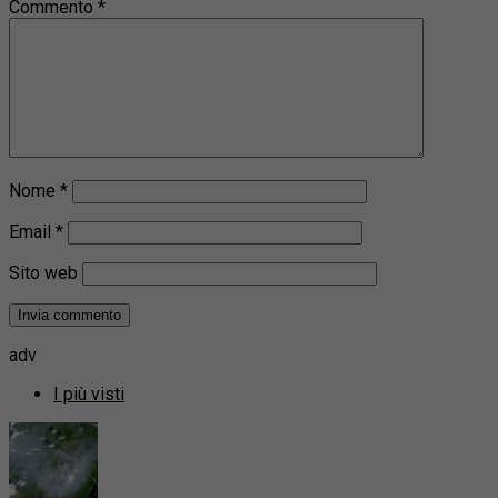
Commento
*
Nome
*
Email
*
Sito web
adv
I più visti