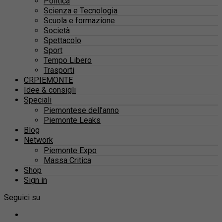
Politica
Scienza e Tecnologia
Scuola e formazione
Società
Spettacolo
Sport
Tempo Libero
Trasporti
CRPIEMONTE
Idee & consigli
Speciali
Piemontese dell’anno
Piemonte Leaks
Blog
Network
Piemonte Expo
Massa Critica
Shop
Sign in
Seguici su