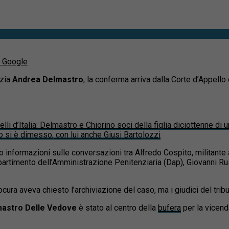
u Google
izia
Andrea Delmastro
, la conferma arriva dalla Corte d’Appell
lli d’Italia: Delmastro e Chiorino soci della figlia diciottenne di
o si è dimesso, con lui anche Giusi Bartolozzi
o informazioni sulle conversazioni tra Alfredo Cospito, militante
timento dell’Amministrazione Penitenziaria (Dap), Giovanni Russo, 
cura aveva chiesto l’archiviazione del caso, ma i giudici del tri
mastro Delle Vedove
è stato al centro della
bufera
per la vicenda