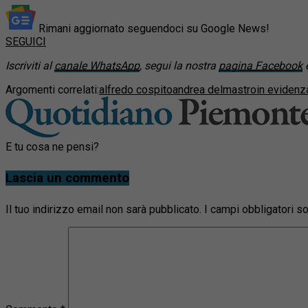
Rimani aggiornato seguendoci su Google News!
SEGUICI
Iscriviti al
canale WhatsApp
, segui la nostra
pagina Facebook
e
Argomenti correlati:
alfredo cospito
andrea delmastro
in evidenz
E tu cosa ne pensi?
Lascia un commento
Il tuo indirizzo email non sarà pubblicato.
I campi obbligatori 