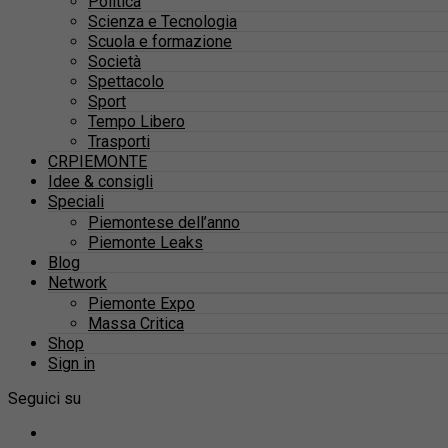
Politica
Scienza e Tecnologia
Scuola e formazione
Società
Spettacolo
Sport
Tempo Libero
Trasporti
CRPIEMONTE
Idee & consigli
Speciali
Piemontese dell’anno
Piemonte Leaks
Blog
Network
Piemonte Expo
Massa Critica
Shop
Sign in
Seguici su