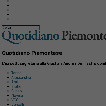
Quotidiano Piemontese
L’ex sottosegretario alla Giustizia Andrea Delmastro cond
Torino
Alessandria
Asti
Biella
Cuneo
Novara
VCO
Vercelli