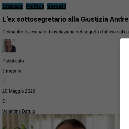
Cronaca
Politica
Vercelli
L’ex sottosegretario alla Giustizia Andr
Delmastro è accusato di rivelazione del segreto d’ufficio sul c
Pubblicato
3 mesi fa
il
20 Maggio 2026
Di
Valentina Dattilo