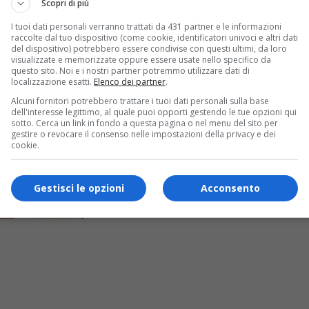
Scopri di più
I tuoi dati personali verranno trattati da 431 partner e le informazioni
raccolte dal tuo dispositivo (come cookie, identificatori univoci e altri dati
del dispositivo) potrebbero essere condivise con questi ultimi, da loro
visualizzate e memorizzate oppure essere usate nello specifico da
questo sito. Noi e i nostri partner potremmo utilizzare dati di
localizzazione esatti.
Elenco dei partner
.
Alcuni fornitori potrebbero trattare i tuoi dati personali sulla base
dell'interesse legittimo, al quale puoi opporti gestendo le tue opzioni qui
sotto. Cerca un link in fondo a questa pagina o nel menu del sito per
gestire o revocare il consenso nelle impostazioni della privacy e dei
cookie.
Gestisci le opzioni
Acconsento