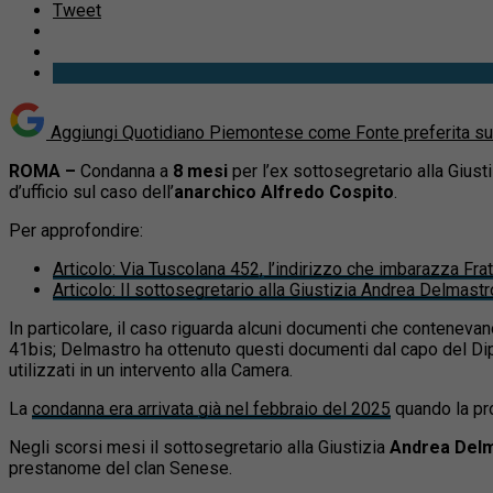
Tweet
Aggiungi Quotidiano Piemontese come
Fonte preferita s
ROMA –
Condanna a
8 mesi
per l’ex sottosegretario alla Giust
d’ufficio sul caso dell’
anarchico Alfredo Cospito
.
Per approfondire:
Articolo
:
Via Tuscolana 452, l’indirizzo che imbarazza Frate
Articolo
:
Il sottosegretario alla Giustizia Andrea Delmastr
In particolare, il caso riguarda alcuni documenti che contenevan
41bis; Delmastro ha ottenuto questi documenti dal capo del Dipar
utilizzati in un intervento alla Camera.
La
condanna era arrivata già nel febbraio del 2025
quando la pro
Negli scorsi mesi il sottosegretario alla Giustizia
Andrea Del
prestanome del clan Senese.