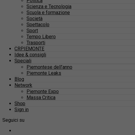
Politica
Scienza e Tecnologia
Scuola e formazione
Società
Spettacolo
Sport
Tempo Libero
Trasporti
CRPIEMONTE
Idee & consigli
Speciali
Piemontese dell’anno
Piemonte Leaks
Blog
Network
Piemonte Expo
Massa Critica
Shop
Sign in
Seguici su