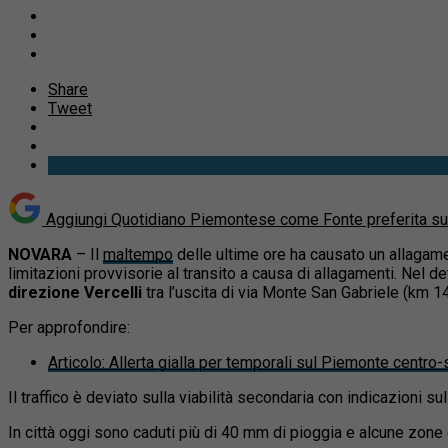
Share
Tweet
Aggiungi Quotidiano Piemontese come
Fonte preferita s
NOVARA
– Il
maltempo
delle ultime ore ha causato un allagame
limitazioni provvisorie al transito a causa di allagamenti. Nel de
direzione Vercelli
tra l’uscita di via Monte San Gabriele (km 14)
Per approfondire:
Articolo
:
Allerta gialla per temporali sul Piemonte centro-s
Il traffico è deviato sulla viabilità secondaria con indicazioni su
In città oggi sono caduti più di 40 mm di pioggia e alcune zone 