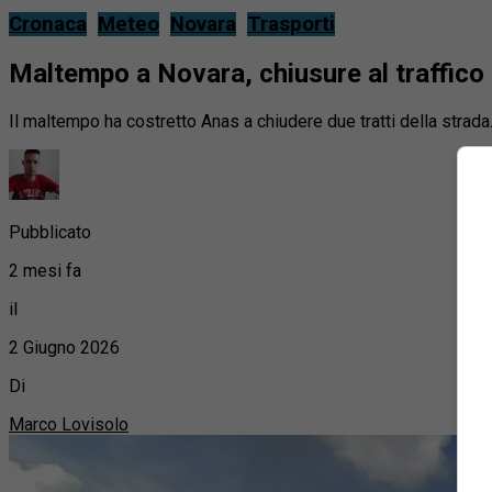
Cronaca
Meteo
Novara
Trasporti
Maltempo a Novara, chiusure al traffico 
Il maltempo ha costretto Anas a chiudere due tratti della strada
Pubblicato
2 mesi fa
il
2 Giugno 2026
Di
Marco Lovisolo