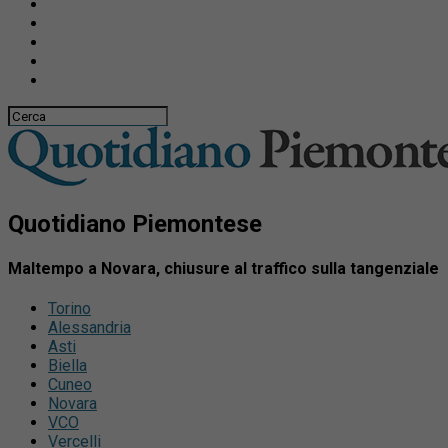
Quotidiano Piemontese
Maltempo a Novara, chiusure al traffico sulla tangenziale
Torino
Alessandria
Asti
Biella
Cuneo
Novara
VCO
Vercelli