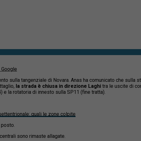
u Google
nto sulla tangenziale di Novara. Anas ha comunicato che sulla st
ttaglio,
la strada è chiusa in direzione Laghi
tra le uscite di c
 e la rotatoria di innesto sulla SP11 (fine tratta).
ettentrionale: quali le zone colpite
l posto.
centrali sono rimaste allagate.