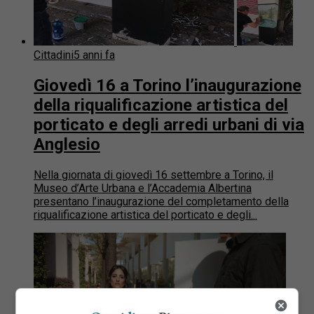
Cittadini
5 anni fa
Giovedì 16 a Torino l’inaugurazione
della riqualificazione artistica del
porticato e degli arredi urbani di via
Anglesio
Nella giornata di giovedì 16 settembre a Torino, il
Museo d’Arte Urbana e l’Accademia Albertina
presentano l’inaugurazione del completamento della
riqualificazione artistica del porticato e degli...