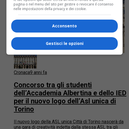
pagina o nel menu del sito per gestire o revocare il consenso
nelle impostazioni della privacy e dei cookie.
Acconsento
Gestisci le opzioni
Cronaca
9 anni fa
Concorso tra gli studenti
dell’Accademia Albertina e dello IED
per il nuovo logo dell’Asl unica di
Torino
Il nuovo logo della ASL unica Città di Torino nascerà da
una gara di creatività indetta dalla stessa ASL tra gli