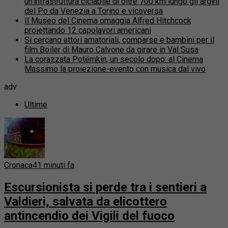
un’infrastruttura ciclabile di oltre 700 km lungo gli argini
del Po da Venezia a Torino e viceversa
Il Museo del Cinema omaggia Alfred Hitchcock
proiettando 12 capolavori americani
Si cercano attori amatoriali, comparse e bambini per il
film Boiler di Mauro Calvone da girare in Val Susa
La corazzata Potëmkin, un secolo dopo: al Cinema
Massimo la proiezione-evento con musica dal vivo
adv
Ultime
Cronaca
41 minuti fa
Escursionista si perde tra i sentieri a
Valdieri, salvata da elicottero
antincendio dei Vigili del fuoco