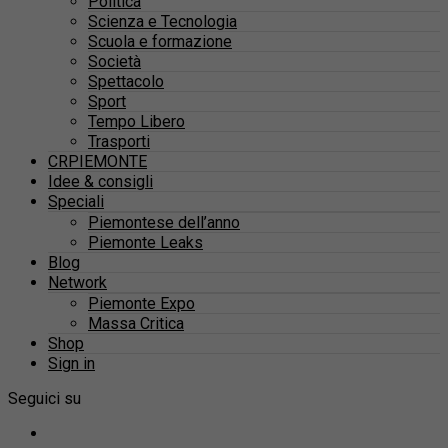
Politica
Scienza e Tecnologia
Scuola e formazione
Società
Spettacolo
Sport
Tempo Libero
Trasporti
CRPIEMONTE
Idee & consigli
Speciali
Piemontese dell’anno
Piemonte Leaks
Blog
Network
Piemonte Expo
Massa Critica
Shop
Sign in
Seguici su