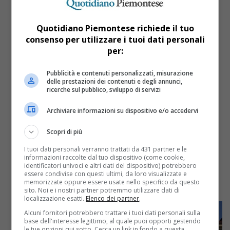
Quotidiano Piemontese richiede il tuo
consenso per utilizzare i tuoi dati personali
per:
Pubblicità e contenuti personalizzati, misurazione
delle prestazioni dei contenuti e degli annunci,
ricerche sul pubblico, sviluppo di servizi
Cultura
5 anni fa
Archiviare informazioni su dispositivo e/o accedervi
Al Torino Outlet Village i giovani
Scopri di più
artisti dell’Accademia Albertina
I tuoi dati personali verranno trattati da 431 partner e le
informazioni raccolte dal tuo dispositivo (come cookie,
Il 25 settembre a partire dalle ore 12:00, in
identificatori univoci e altri dati del dispositivo) potrebbero
collaborazione con l’Accademia Albertina, verranno
essere condivise con questi ultimi, da loro visualizzate e
ospitati al Torino Outlet Village 4 giovani artisti che
memorizzate oppure essere usate nello specifico da questo
realizzeranno delle tele...
sito. Noi e i nostri partner potremmo utilizzare dati di
localizzazione esatti.
Elenco dei partner
.
Alcuni fornitori potrebbero trattare i tuoi dati personali sulla
base dell'interesse legittimo, al quale puoi opporti gestendo
le tue opzioni qui sotto. Cerca un link in fondo a questa