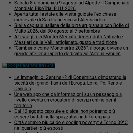
Sabato 8 e domenica 9 agosto ad Alpette il Campionato
Mondiale BikeTrial B.I.U. 2026
Aperta tutta l’estate alle visite guidate l’ex chiesa
medievale di San Francesco ad Alessandria
Biella capitale italiana della birra artigianale con Bolle di
Malto 2026, dal 30 agosto al 7 settembre
A Usseglio la Mostra Mercato dei Prodotti Naturali e
Mestieri delle Valli: artigianato, gusto e tradizione
“Cambiano come Montmartre 2026”: il borgo diviene un
grande atelier all’aperto dedicato ad “Arte in Fabula”
Da Massa Critica
Le immagini di Sentinel-2 di Copernicus dimostrano la
siccità dei grandi fiumi dell’Europa: Loira, Po, Reno e
Danubio
Una web app che da informazioni su un passaggio a
livello diventa un erogatore di servizi online per il
territorio
Dal 12 agosto capsule e cialde non potranno più
essere buttati nella spazzatura indifferenziata
Città sempre più calde e cooling poverty: a Torino 39°C
nei quartieri più esposti