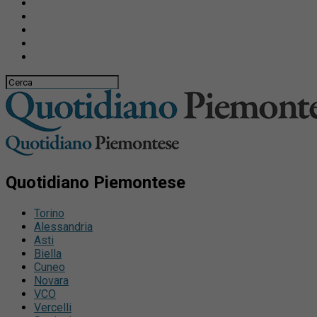
Quotidiano Piemontese
Torino
Alessandria
Asti
Biella
Cuneo
Novara
VCO
Vercelli