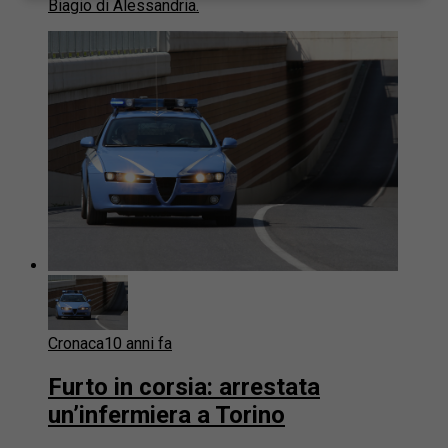
Biagio di Alessandria.
Cronaca
10 anni fa
Furto in corsia: arrestata
un’infermiera a Torino