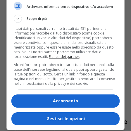
Archiviare informazioni su dispositivo e/o accedervi
Scopri di più
I tuoi dati personali verranno trattati da 431 partner e le
informazioni raccolte dal tuo dispositivo (come cookie,
identificatori univoci e altri dati del dispositivo) potrebbero
essere condivise con questi ultimi, da loro visualizzate e
memorizzate oppure essere usate nello specifico da questo
sito. Noi e i nostri partner potremmo utilizzare dati di
localizzazione esatti.
Elenco dei partner
.
Alcuni fornitori potrebbero trattare i tuoi dati personali sulla
base dell'interesse legittimo, al quale puoi opporti gestendo
le tue opzioni qui sotto. Cerca un link in fondo a questa
pagina o nel menu del sito per gestire o revocare il consenso
Alessandria
6 anni fa
nelle impostazioni della privacy e dei cookie.
Violenza in ospedale ad
Alessandria, Infermiera aggredita
Acconsento
da un paziente
Gestisci le opzioni
Aggredita da un paziente mentre è al lavoro. E’ quanto è
successo a un’infermiera all’Ospedale Santi Antonio e