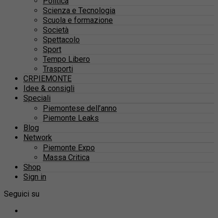
Politica
Scienza e Tecnologia
Scuola e formazione
Società
Spettacolo
Sport
Tempo Libero
Trasporti
CRPIEMONTE
Idee & consigli
Speciali
Piemontese dell’anno
Piemonte Leaks
Blog
Network
Piemonte Expo
Massa Critica
Shop
Sign in
Seguici su