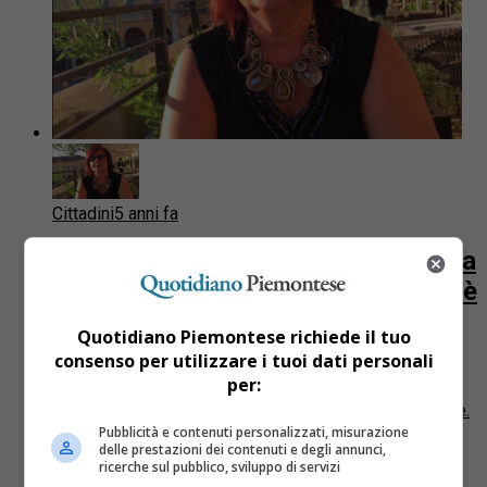
Cittadini
5 anni fa
È morta per COVID-19 un’infermiera
dell’ospedale Maggiore di Novara, è
la prima tra gli operatori sanitari
Quotidiano Piemontese richiede il tuo
consenso per utilizzare i tuoi dati personali
Patrizia Arzanità, 62 anni, infermiera all’ospedale
per:
Maggiore di Novara è morta per COVID-19. È la prima
vittima tra gli operatori sanitari della struttura novarese.
Pubblicità e contenuti personalizzati, misurazione
delle prestazioni dei contenuti e degli annunci,
ricerche sul pubblico, sviluppo di servizi