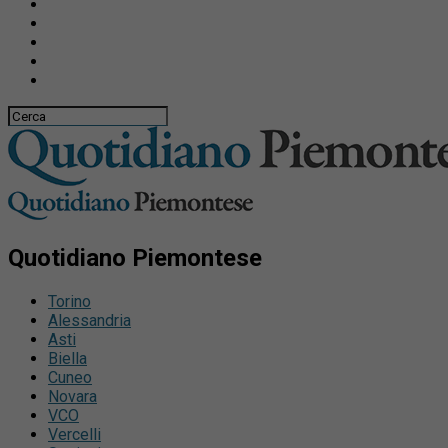
Quotidiano Piemontese
Torino
Alessandria
Asti
Biella
Cuneo
Novara
VCO
Vercelli