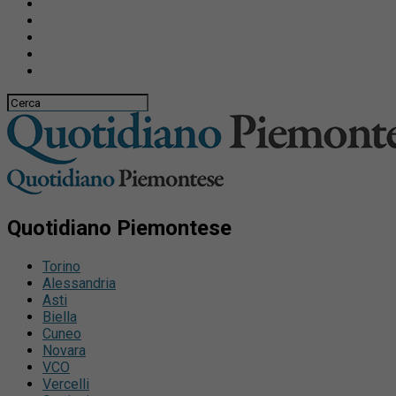
Quotidiano Piemontese
Torino
Alessandria
Asti
Biella
Cuneo
Novara
VCO
Vercelli