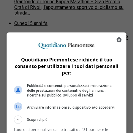
Granfondo di Torino Kappa Marathon – Gran Premio
Città di Rivoli, l’appuntamento sportivo di ciclismo su
strada...
Cuneo
15 anni fa
La Granfondo La Via del Sale verso
i mille iscritti
È una questione di ore e, per il secondo anno
Quotidiano Piemontese richiede il tuo
consecutivo, la Granfondo La Via del Sale abbatterà il
consenso per utilizzare i tuoi dati personali
muro delle mille iscrizioni. Un risultato
per:
importantissimo...
Piemonte
15 anni fa
Pubblicità e contenuti personalizzati, misurazione
delle prestazioni dei contenuti e degli annunci,
ricerche sul pubblico, sviluppo di servizi
Domenica si corre la Kappa
Marathon. La granfondo del
Archiviare informazioni su dispositivo e/o accedervi
torinese torna a essere ‘per
Scopri di più
scalatori’
I tuoi dati personali verranno trattati da 431 partner e le