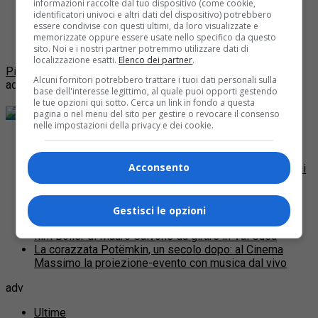
informazioni raccolte dal tuo dispositivo (come cookie,
Nata nell’Alta Valsusa, con le prime edizioni su salite
identificatori univoci e altri dati del dispositivo) potrebbero
importanti come Sestriere e Colle delle Finestre, nelle
essere condivise con questi ultimi, da loro visualizzate e
ultime stagioni la manifestazione voluta da Luigi
memorizzate oppure essere usate nello specifico da questo
Chiabrera ha...
sito. Noi e i nostri partner potremmo utilizzare dati di
localizzazione esatti.
Elenco dei partner
.
Più post
Alcuni fornitori potrebbero trattare i tuoi dati personali sulla
adv
base dell'interesse legittimo, al quale puoi opporti gestendo
le tue opzioni qui sotto. Cerca un link in fondo a questa
Dai blog di QP
pagina o nel menu del sito per gestire o revocare il consenso
nelle impostazioni della privacy e dei cookie.
Cycling Around Torino: le 10 tappe del percorso
A che punto siamo del Progetto VENTO per realizzare
Acconsento
un’infrastruttura ciclabile di oltre 700 km lungo gli argini
del Po da Venezia a Torino e viceversa
Il Museo del Cinema omaggia Alfred Hitchcock
proiettando 12 capolavori americani
Gestisci le opzioni
Si cercano attori amatoriali, comparse e bambini per il
film Boiler di Mauro Calvone da girare in Val Susa
La corazzata Potëmkin, un secolo dopo: al Cinema
Massimo la proiezione-evento con musica dal vivo
adv
Ultime