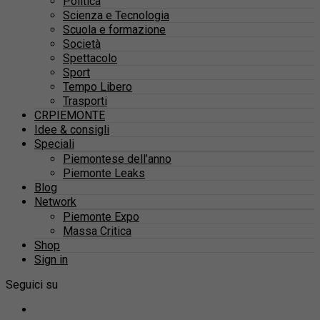
Politica
Scienza e Tecnologia
Scuola e formazione
Società
Spettacolo
Sport
Tempo Libero
Trasporti
CRPIEMONTE
Idee & consigli
Speciali
Piemontese dell’anno
Piemonte Leaks
Blog
Network
Piemonte Expo
Massa Critica
Shop
Sign in
Seguici su