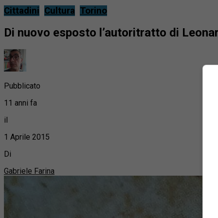
Cittadini
Cultura
Torino
Di nuovo esposto l’autoritratto di Leon
Pubblicato
11 anni fa
il
1 Aprile 2015
Di
Gabriele Farina