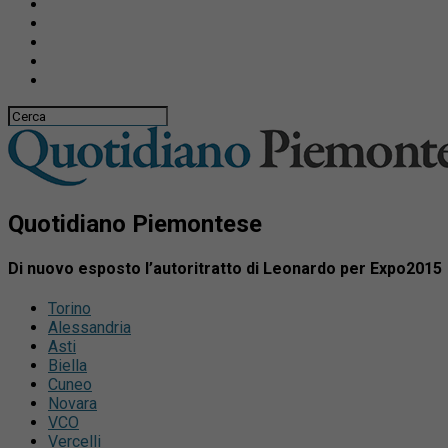
Quotidiano Piemontese
Di nuovo esposto l’autoritratto di Leonardo per Expo2015
Torino
Alessandria
Asti
Biella
Cuneo
Novara
VCO
Vercelli