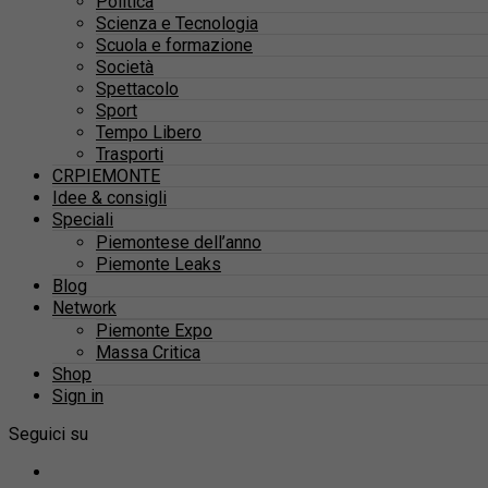
Politica
Scienza e Tecnologia
Scuola e formazione
Società
Spettacolo
Sport
Tempo Libero
Trasporti
CRPIEMONTE
Idee & consigli
Speciali
Piemontese dell’anno
Piemonte Leaks
Blog
Network
Piemonte Expo
Massa Critica
Shop
Sign in
Seguici su