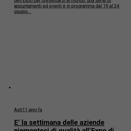
dell’Expo per presentarsi al mondo: una serie di
appuntamenti ed eventi è in programma dal 19 al 24
giugno....
Asti
11 anni fa
E’ la settimana delle aziende
piemontesi di qualità all’Expo di