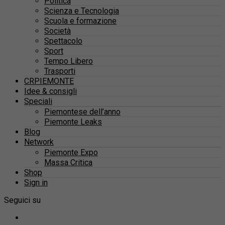
Politica
Scienza e Tecnologia
Scuola e formazione
Società
Spettacolo
Sport
Tempo Libero
Trasporti
CRPIEMONTE
Idee & consigli
Speciali
Piemontese dell’anno
Piemonte Leaks
Blog
Network
Piemonte Expo
Massa Critica
Shop
Sign in
Seguici su