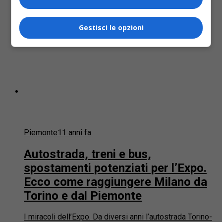
Gestisci le opzioni
Piemonte
11 anni fa
Autostrada, treni e bus,
spostamenti potenziati per l’Expo.
Ecco come raggiungere Milano da
Torino e dal Piemonte
I miracoli dell’Expo. Da diversi anni l’autostrada Torino-