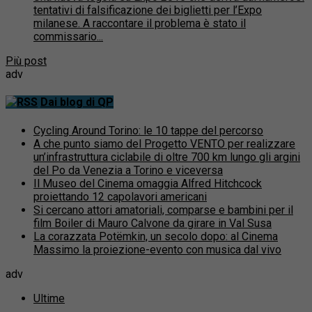
tentativi di falsificazione dei biglietti per l’Expo
milanese. A raccontare il problema è stato il
commissario...
Più post
adv
Dai blog di QP
Cycling Around Torino: le 10 tappe del percorso
A che punto siamo del Progetto VENTO per realizzare
un’infrastruttura ciclabile di oltre 700 km lungo gli argini
del Po da Venezia a Torino e viceversa
Il Museo del Cinema omaggia Alfred Hitchcock
proiettando 12 capolavori americani
Si cercano attori amatoriali, comparse e bambini per il
film Boiler di Mauro Calvone da girare in Val Susa
La corazzata Potëmkin, un secolo dopo: al Cinema
Massimo la proiezione-evento con musica dal vivo
adv
Ultime