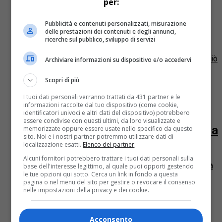
per:
Alessandria
11 anni fa
Il pane prodotto dai detenuti di
Pubblicità e contenuti personalizzati, misurazione
delle prestazioni dei contenuti e degli annunci,
Alessandria arriva all’Expo
ricerche sul pubblico, sviluppo di servizi
Fra i vari motivi per cui l’Expo è molto importante per ciò
Archiviare informazioni su dispositivo e/o accedervi
che rappresenta e per ciò che fa, ce n’è uno senza
dubbio di rilevanza...
Scopri di più
Economia
11 anni fa
I tuoi dati personali verranno trattati da 431 partner e le
informazioni raccolte dal tuo dispositivo (come cookie,
identificatori univoci e altri dati del dispositivo) potrebbero
Expo 2015 come occasione per
essere condivise con questi ultimi, da loro visualizzate e
l’imprenditoria locale piemontese: la
memorizzate oppure essere usate nello specifico da questo
sito. Noi e i nostri partner potremmo utilizzare dati di
sfida secondo il San Paolo
localizzazione esatti.
Elenco dei partner
.
Alcuni fornitori potrebbero trattare i tuoi dati personali sulla
“Expo 2015. Il ruolo di Intesa Sanpaolo e le opportunità
base dell'interesse legittimo, al quale puoi opporti gestendo
le tue opzioni qui sotto. Cerca un link in fondo a questa
per le imprese” è il titolo dell’incontro che si è svolto
pagina o nel menu del sito per gestire o revocare il consenso
nei giorni scorso presso il Salone...
nelle impostazioni della privacy e dei cookie.
Acconsento