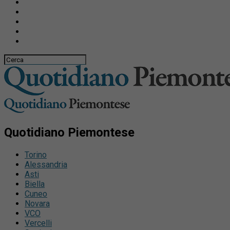
Quotidiano Piemontese
Torino
Alessandria
Asti
Biella
Cuneo
Novara
VCO
Vercelli