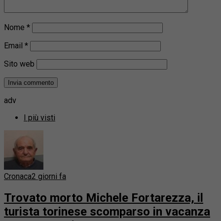
Nome
*
Email
*
Sito web
adv
I più visti
Cronaca
2 giorni fa
Trovato morto Michele Fortarezza, il
turista torinese scomparso in vacanza