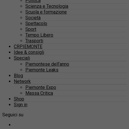
Politica
Scienza e Tecnologia
Scuola e formazione
Società
Spettacolo
Sport
Tempo Libero
Trasporti
CRPIEMONTE
Idee & consigli
Speciali
Piemontese dell’anno
Piemonte Leaks
Blog
Network
Piemonte Expo
Massa Critica
Shop
Sign in
Seguici su