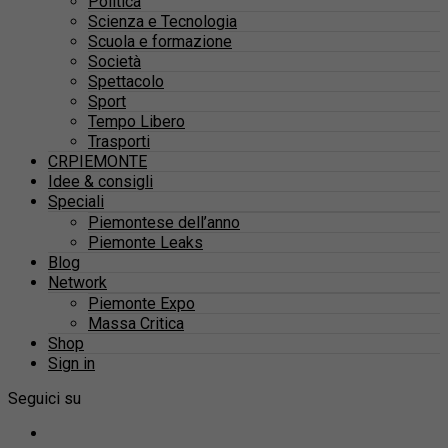
Politica
Scienza e Tecnologia
Scuola e formazione
Società
Spettacolo
Sport
Tempo Libero
Trasporti
CRPIEMONTE
Idee & consigli
Speciali
Piemontese dell’anno
Piemonte Leaks
Blog
Network
Piemonte Expo
Massa Critica
Shop
Sign in
Seguici su