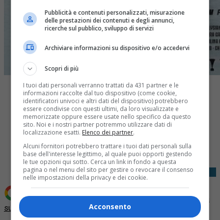
Pubblicità e contenuti personalizzati, misurazione
delle prestazioni dei contenuti e degli annunci,
ricerche sul pubblico, sviluppo di servizi
Archiviare informazioni su dispositivo e/o accedervi
Scopri di più
I tuoi dati personali verranno trattati da 431 partner e le
informazioni raccolte dal tuo dispositivo (come cookie,
identificatori univoci e altri dati del dispositivo) potrebbero
essere condivise con questi ultimi, da loro visualizzate e
memorizzate oppure essere usate nello specifico da questo
sito. Noi e i nostri partner potremmo utilizzare dati di
localizzazione esatti.
Elenco dei partner
.
Share
Tweet
Alcuni fornitori potrebbero trattare i tuoi dati personali sulla
base dell'interesse legittimo, al quale puoi opporti gestendo
le tue opzioni qui sotto. Cerca un link in fondo a questa
pagina o nel menu del sito per gestire o revocare il consenso
nelle impostazioni della privacy e dei cookie.
Aggiungi Quotidiano Piemontese come
Fonte preferita
Acconsento
su Google