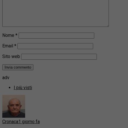
Nome
*
Email
*
Sito web
adv
I più visti
Cronaca
1 giorno fa