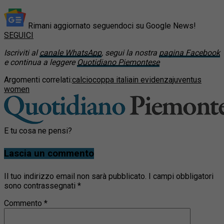
Rimani aggiornato seguendoci su Google News!
SEGUICI
Iscriviti al
canale WhatsApp
, segui la nostra
pagina Facebook
e continua a leggere
Quotidiano Piemontese
Argomenti correlati:
calcio
coppa italia
in evidenza
juventus
women
E tu cosa ne pensi?
Lascia un commento
Il tuo indirizzo email non sarà pubblicato.
I campi obbligatori
sono contrassegnati
*
Commento
*