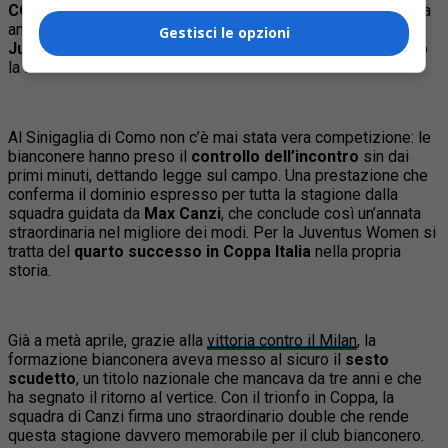
COMO
– Dopo aver conquistato il titolo in campionato, arriva
anche la soddisfazione del
trionfo in Coppa Italia
: la
Gestisci le opzioni
Juventus Women
realizza una storica doppietta superando
la Roma in finale con un netto
4-0
.
Al Sinigaglia di Como non c’è mai stata vera competizione: le
bianconere hanno preso il
controllo dell’incontro
sin dai
primi minuti, dettando legge sul campo. Una prestazione che
conferma il dominio espresso per tutta la stagione dalla
squadra guidata da
Max Canzi
, che conclude così un’annata
straordinaria nel migliore dei modi. Per la Juventus Women si
tratta del
quarto successo in Coppa Italia
nella propria
storia.
Già a metà aprile, grazie alla
vittoria contro il Milan
, la
formazione bianconera aveva messo al sicuro il
sesto
scudetto
, un titolo nazionale che mancava da tre anni e che
ha segnato il ritorno al vertice. Con il trionfo in Coppa, la
squadra di Canzi firma uno straordinario double che rende
questa stagione davvero memorabile per il club bianconero.