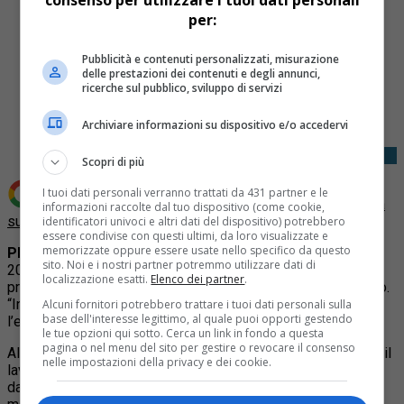
consenso per utilizzare i tuoi dati personali
per:
Pubblicità e contenuti personalizzati, misurazione
delle prestazioni dei contenuti e degli annunci,
Share
ricerche sul pubblico, sviluppo di servizi
Tweet
Archiviare informazioni su dispositivo e/o accedervi
Scopri di più
I tuoi dati personali verranno trattati da 431 partner e le
Aggiungi Quotidiano Piemontese come
Fonte preferita
informazioni raccolte dal tuo dispositivo (come cookie,
su Google
identificatori univoci e altri dati del dispositivo) potrebbero
essere condivise con questi ultimi, da loro visualizzate e
memorizzate oppure essere usate nello specifico da questo
PIEMONTE –
L’andamento climatico e meteorologico del
sito. Noi e i nostri partner potremmo utilizzare dati di
2025 conferma le previsioni di una buona annata per
localizzazione esatti.
Elenco dei partner
.
produzione e qualità delle uve, ma nulla va dato per scontato.
“In vigna occorre essere tempestivi quando è ora” ricorda
Alcuni fornitori potrebbero trattare i tuoi dati personali sulla
base dell'interesse legittimo, al quale puoi opporti gestendo
l’enologo
Vincenzo Gerbi
.
le tue opzioni qui sotto. Cerca un link in fondo a questa
pagina o nel menu del sito per gestire o revocare il consenso
Al
Centro Studi Vini del Piemonte di San Damiano d’Asti
il
nelle impostazioni della privacy e dei cookie.
lavoro procede a pieno ritmo per campionare le uve in arrivo
dai diversi areali. Una fase indispensabile per stabilire il