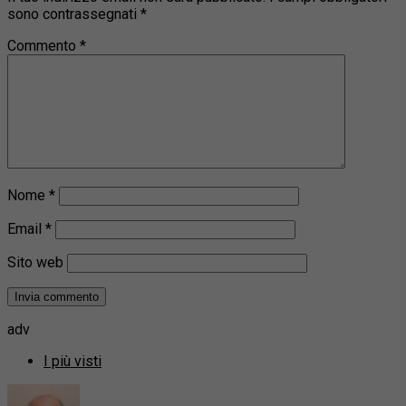
sono contrassegnati
*
Commento
*
Nome
*
Email
*
Sito web
adv
I più visti