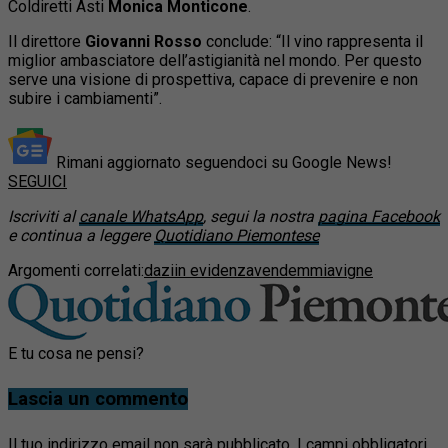
Coldiretti Asti
Monica Monticone
.
Il direttore
Giovanni Rosso
conclude: “Il vino rappresenta il
miglior ambasciatore dell’astigianità nel mondo. Per questo
serve una visione di prospettiva, capace di prevenire e non
subire i cambiamenti”.
Rimani aggiornato seguendoci su Google News!
SEGUICI
Iscriviti al
canale WhatsApp
, segui la nostra
pagina Facebook
e continua a leggere
Quotidiano Piemontese
Argomenti correlati:
dazi
in evidenza
vendemmia
vigne
E tu cosa ne pensi?
Lascia un commento
Il tuo indirizzo email non sarà pubblicato.
I campi obbligatori