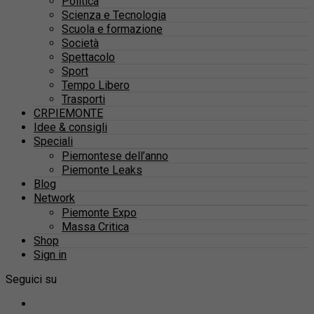
Politica
Scienza e Tecnologia
Scuola e formazione
Società
Spettacolo
Sport
Tempo Libero
Trasporti
CRPIEMONTE
Idee & consigli
Speciali
Piemontese dell’anno
Piemonte Leaks
Blog
Network
Piemonte Expo
Massa Critica
Shop
Sign in
Seguici su