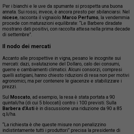
Per i bianchi e le uve da spumante si prospetta una buona
annata. Sui rossi, invece, è ancora presto per sbilanciarsi. Nel
nicese
, racconta il vignaiolo
Marco Perfumo
, la vendemmia
procede con maturazioni equilibrate: “Le Barbere diradate
mostrano dati positivi, con raccolta attesa nella prima decade
di settembre”.
Il nodo dei mercati
Accanto alle prospettive in vigna, pesano le incognite sui
mercati: dazi, svalutazione del Dollaro, calo dei consumi,
guerre e cambiamenti climatici. Alcuni consorzi, compresi
quelli astigiani, hanno chiesto riduzioni di resa non per motivi
agronomici, ma per contenere le giacenze e stabilizzare i
prezzi.
Sul
Moscato
, ad esempio, la resa è stata portata a 90
quintali/ha (di cui 5 bloccati) contro i 100 previsti. Sulla
Barbera d’Asti
è in discussione una riduzione da 90 a 85
q.li/ha.
“La richiesta è che queste misure non penalizzino
indistintamente tutti i produttori” precisa la presidente di