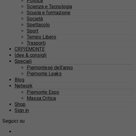
Politica
Scienza e Tecnologia
Scuola e formazione
Società
Spettacolo
Sport
Tempo Libero
Trasporti
CRPIEMONTE
Idee & consigli
Speciali
Piemontese dell’anno
Piemonte Leaks
Blog
Network
Piemonte Expo
Massa Critica
Shop
Sign in
Seguici su