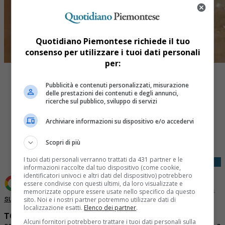
Quotidiano Piemontese richiede il tuo
consenso per utilizzare i tuoi dati personali
per:
Pubblicità e contenuti personalizzati, misurazione
delle prestazioni dei contenuti e degli annunci,
ricerche sul pubblico, sviluppo di servizi
Archiviare informazioni su dispositivo e/o accedervi
Share
Tweet
Scopri di più
I tuoi dati personali verranno trattati da 431 partner e le
informazioni raccolte dal tuo dispositivo (come cookie,
identificatori univoci e altri dati del dispositivo) potrebbero
essere condivise con questi ultimi, da loro visualizzate e
Aggiungi Quotidiano Piemontese come
Fonte preferita
memorizzate oppure essere usate nello specifico da questo
su Google
sito. Noi e i nostri partner potremmo utilizzare dati di
localizzazione esatti.
Elenco dei partner
.
TORINO
– Nella notte tra ieri e oggi alcune persone hanno
Alcuni fornitori potrebbero trattare i tuoi dati personali sulla