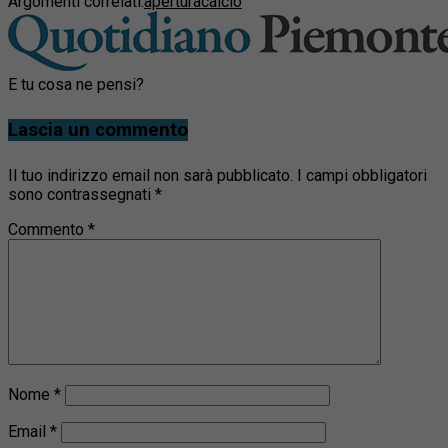
Argomenti correlati:
apertura
calcio
E tu cosa ne pensi?
Lascia un commento
Il tuo indirizzo email non sarà pubblicato.
I campi obbligatori
sono contrassegnati
*
Commento
*
Nome
*
Email
*