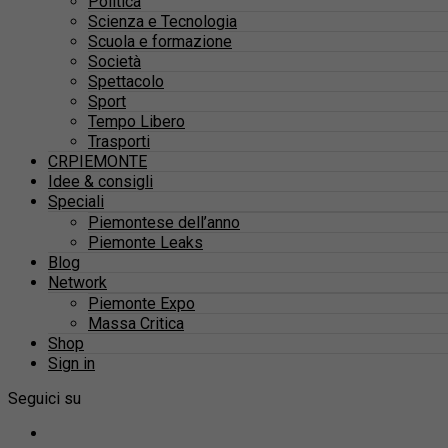
Politica
Scienza e Tecnologia
Scuola e formazione
Società
Spettacolo
Sport
Tempo Libero
Trasporti
CRPIEMONTE
Idee & consigli
Speciali
Piemontese dell’anno
Piemonte Leaks
Blog
Network
Piemonte Expo
Massa Critica
Shop
Sign in
Seguici su