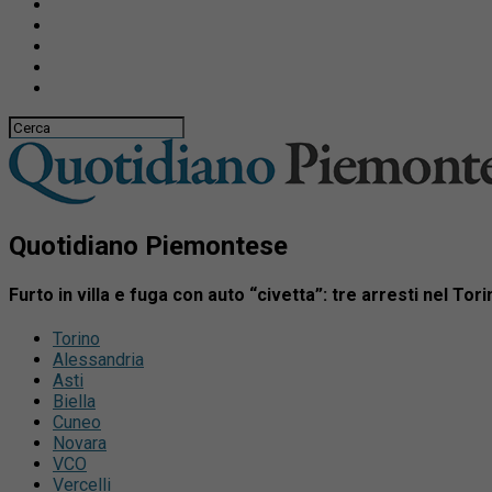
Quotidiano Piemontese
Furto in villa e fuga con auto “civetta”: tre arresti nel Tor
Torino
Alessandria
Asti
Biella
Cuneo
Novara
VCO
Vercelli