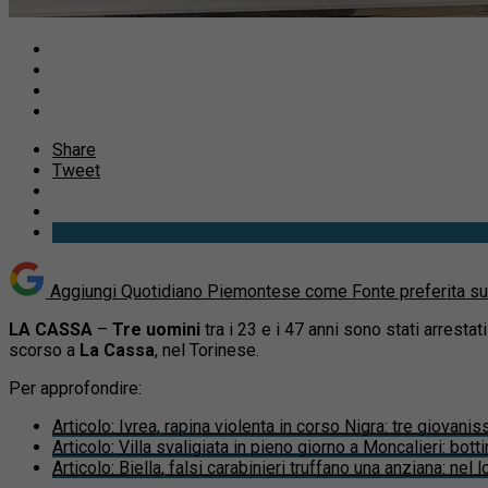
Share
Tweet
Aggiungi Quotidiano Piemontese come
Fonte preferita s
LA CASSA
–
Tre uomini
tra i 23 e i 47 anni sono stati arrestat
scorso a
La Cassa
, nel Torinese.
Per approfondire:
Articolo
:
Ivrea, rapina violenta in corso Nigra: tre giovanis
Articolo
:
Villa svaligiata in pieno giorno a Moncalieri: bott
Articolo
:
Biella, falsi carabinieri truffano una anziana: nel l