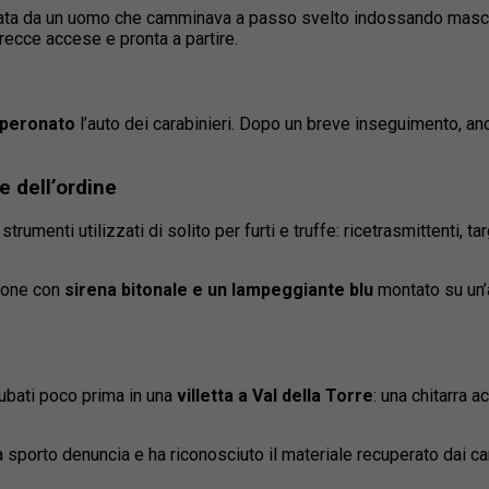
irata da un uomo che camminava a passo svelto indossando mascheri
frecce accese e pronta a partire.
peronato
l’auto dei carabinieri. Dopo un breve inseguimento, anche
e dell’ordine
strumenti utilizzati di solito per furti e truffe: ricetrasmittenti, t
zione con
sirena bitonale e un lampeggiante blu
montato su un’a
 rubati poco prima in una
villetta a Val della Torre
: una chitarra 
a sporto denuncia e ha riconosciuto il materiale recuperato dai car