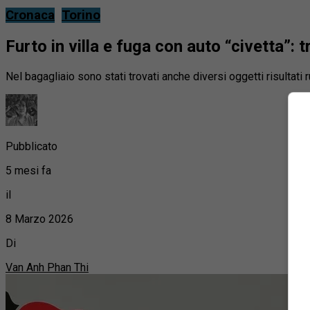
Cronaca
Torino
Furto in villa e fuga con auto “civetta”: t
Nel bagagliaio sono stati trovati anche diversi oggetti risultati r
Pubblicato
5 mesi fa
il
8 Marzo 2026
Di
Van Anh Phan Thi