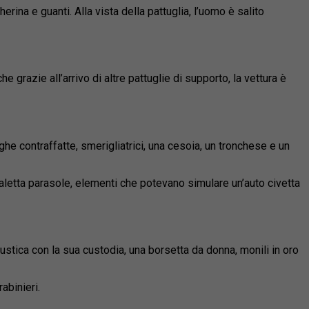
na e guanti. Alla vista della pattuglia, l’uomo è salito
 grazie all’arrivo di altre pattuglie di supporto, la vettura è
arghe contraffatte, smerigliatrici, una cesoia, un tronchese e un
letta parasole, elementi che potevano simulare un’auto civetta
acustica con la sua custodia, una borsetta da donna, monili in oro
abinieri.