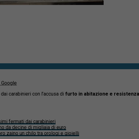
u Google
i dai carabinieri con l’accusa di
furto in abitazione e resistenza
simi fermati dai carabinieri
ino da decine di migliaia di euro
oro zaino un chilo tra orologi e gioielli