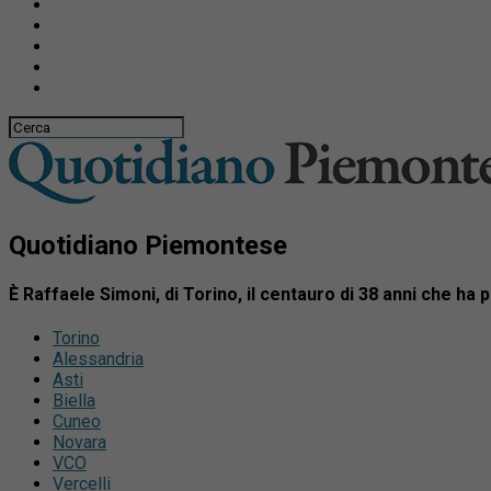
Quotidiano Piemontese
È Raffaele Simoni, di Torino, il centauro di 38 anni che ha 
Torino
Alessandria
Asti
Biella
Cuneo
Novara
VCO
Vercelli