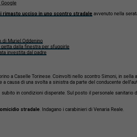
u Google
i rimasto ucciso in uno scontro stradale
avvenuto nella serata
po di Muriel Oddenino
getta dalla finestra per sfuggirle
ta investita dal padre
ia Torino a Caselle Torinese. Coinvolti nello scontro Simoni, in sel
 a causa di una svolta a sinistra da parte del conducente dell’au
ubito in condizioni disperate. Sul posto il personale sanitario 
omicidio stradale
. Indagano i carabinieri di Venaria Reale.