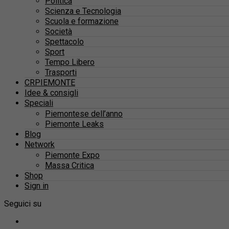
Politica
Scienza e Tecnologia
Scuola e formazione
Società
Spettacolo
Sport
Tempo Libero
Trasporti
CRPIEMONTE
Idee & consigli
Speciali
Piemontese dell’anno
Piemonte Leaks
Blog
Network
Piemonte Expo
Massa Critica
Shop
Sign in
Seguici su