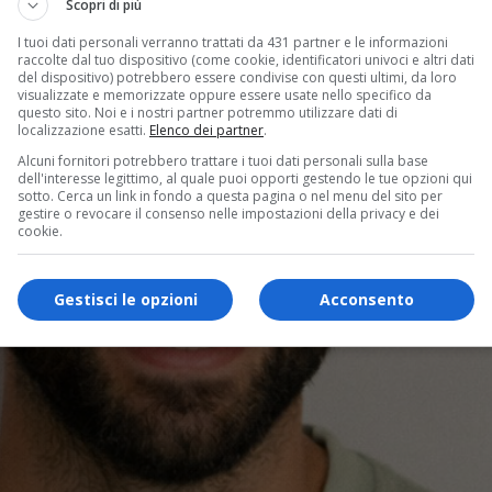
Scopri di più
I tuoi dati personali verranno trattati da 431 partner e le informazioni
raccolte dal tuo dispositivo (come cookie, identificatori univoci e altri dati
del dispositivo) potrebbero essere condivise con questi ultimi, da loro
visualizzate e memorizzate oppure essere usate nello specifico da
questo sito. Noi e i nostri partner potremmo utilizzare dati di
localizzazione esatti.
Elenco dei partner
.
Alcuni fornitori potrebbero trattare i tuoi dati personali sulla base
dell'interesse legittimo, al quale puoi opporti gestendo le tue opzioni qui
sotto. Cerca un link in fondo a questa pagina o nel menu del sito per
gestire o revocare il consenso nelle impostazioni della privacy e dei
cookie.
Gestisci le opzioni
Acconsento