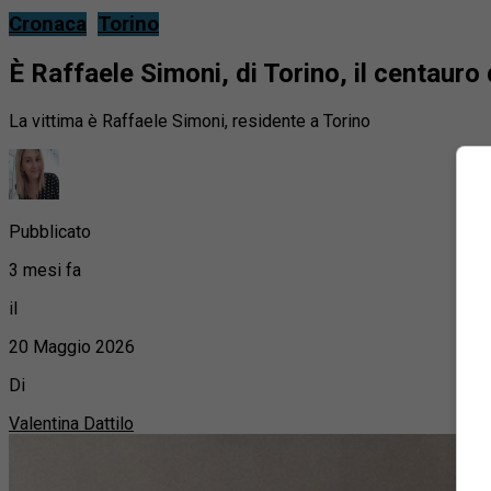
Cronaca
Torino
È Raffaele Simoni, di Torino, il centauro 
La vittima è Raffaele Simoni, residente a Torino
Pubblicato
3 mesi fa
il
20 Maggio 2026
Di
Valentina Dattilo