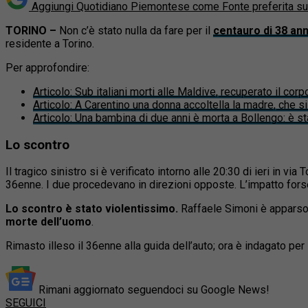
Aggiungi Quotidiano Piemontese come
Fonte preferita s
TORINO –
Non c’è stato nulla da fare per il
centauro di 38 ann
residente a Torino.
Per approfondire:
Articolo
:
Sub italiani morti alle Maldive, recuperato il cor
Articolo
:
A Carentino una donna accoltella la madre, che si 
Articolo
:
Una bambina di due anni è morta a Bollengo: è sta
Lo scontro
Il tragico sinistro si è verificato intorno alle 20:30 di ieri in v
36enne. I due procedevano in direzioni opposte. L’impatto forse
Lo scontro è stato violentissimo.
Raffaele Simoni è apparso s
morte dell’uomo
.
Rimasto illeso il 36enne alla guida dell’auto; ora è indagato per
Rimani aggiornato seguendoci su Google News!
SEGUICI