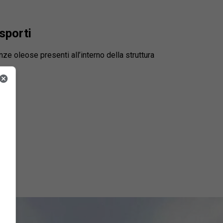
sporti
nze oleose presenti all’interno della struttura