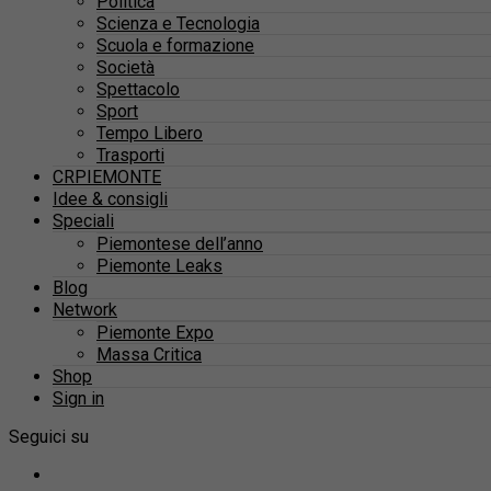
Politica
Scienza e Tecnologia
Scuola e formazione
Società
Spettacolo
Sport
Tempo Libero
Trasporti
CRPIEMONTE
Idee & consigli
Speciali
Piemontese dell’anno
Piemonte Leaks
Blog
Network
Piemonte Expo
Massa Critica
Shop
Sign in
Seguici su