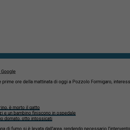
u Google
 prime ore della mattinata di oggi a Pozzolo Formigaro, intere
ino, è morto il gatto
zi e un bambino finiscono in ospedale
ogo domato, otto intossicati
a di fumo si è levata dall’area, rendendo necessario l’intervento