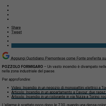
Share
Tweet
Aggiungi Quotidiano Piemontese come
Fonte preferita s
POZZOLO FORMIGARO
– Un vasto incendio è divampato nelle
nella zona industriale del paese.
Per approfondire:
Video
:
Incendio in un negozio di monopattini elettrici a Tor
Articolo
:
Incendio in un appartamento a Cavour: due ragaz
Articolo
:
Incendio in un ristorante in via Nizza a Torino: r
L’allarme è scattato poco dopo le 7.30, quando una densa colonn