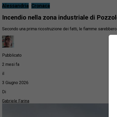
Alessandria
Cronaca
Incendio nella zona industriale di Pozzo
Secondo una prima ricostruzione dei fatti, le fiamme sarebbero pa
Pubblicato
2 mesi fa
il
3 Giugno 2026
Di
Gabriele Farina