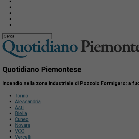
Quotidiano Piemontese
Incendio nella zona industriale di Pozzolo Formigaro: a f
Torino
Alessandria
Asti
Biella
Cuneo
Novara
VCO
Vercelli