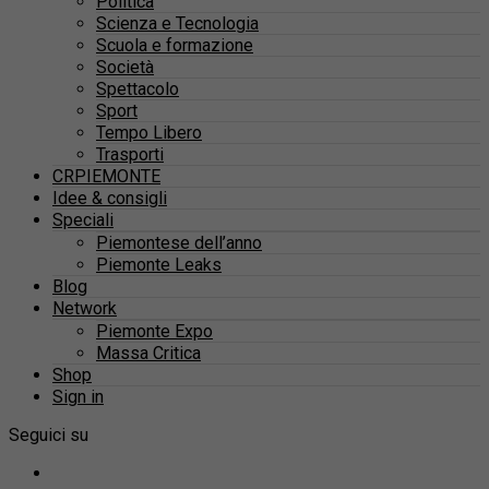
Politica
Scienza e Tecnologia
Scuola e formazione
Società
Spettacolo
Sport
Tempo Libero
Trasporti
CRPIEMONTE
Idee & consigli
Speciali
Piemontese dell’anno
Piemonte Leaks
Blog
Network
Piemonte Expo
Massa Critica
Shop
Sign in
Seguici su