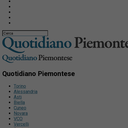
Quotidiano Piemontese
Torino
Alessandria
Asti
Biella
Cuneo
Novara
VCO
Vercelli