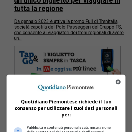
un unico biglietto per viaggiare in
tutta la regione
Da gennaio 2023 è attiva la promo Full di Trenitalia,
società capofila del Polo Passeggeri del Gruppo FS,
che consente ai viaggiatori dei treni regionali di avere
un...
Quotidiano Piemontese richiede il tuo
consenso per utilizzare i tuoi dati personali
per:
Pubblicità e contenuti personalizzati, misurazione