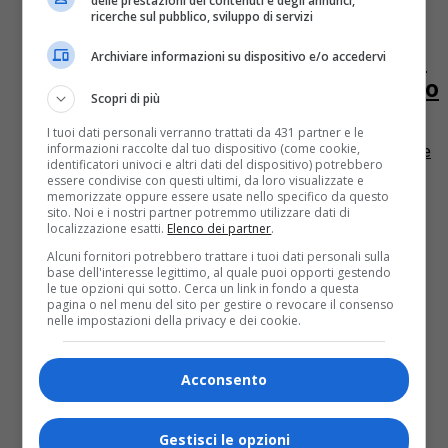
delle prestazioni dei contenuti e degli annunci,
ricerche sul pubblico, sviluppo di servizi
Piemonte
4 anni fa
Torino, su 25 linee Gtt il biglietto si
Archiviare informazioni su dispositivo e/o accedervi
compra a bordo con carta di credito
Scopri di più
Crescono le linee del servizio di trasporto pubblico in
I tuoi dati personali verranno trattati da 431 partner e le
informazioni raccolte dal tuo dispositivo (come cookie,
cui è possibile acquistare il biglietto di corsa semplice
identificatori univoci e altri dati del dispositivo) potrebbero
direttamente a bordo, con carta di credito. Il...
essere condivise con questi ultimi, da loro visualizzate e
memorizzate oppure essere usate nello specifico da questo
sito. Noi e i nostri partner potremmo utilizzare dati di
localizzazione esatti.
Elenco dei partner
.
Alcuni fornitori potrebbero trattare i tuoi dati personali sulla
base dell'interesse legittimo, al quale puoi opporti gestendo
le tue opzioni qui sotto. Cerca un link in fondo a questa
pagina o nel menu del sito per gestire o revocare il consenso
nelle impostazioni della privacy e dei cookie.
Acconsento
Gestisci le opzioni