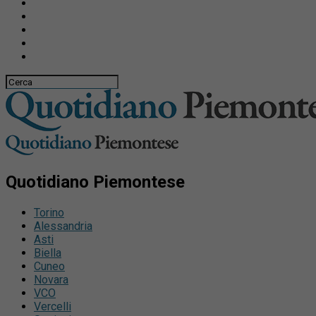
Quotidiano Piemontese
Torino
Alessandria
Asti
Biella
Cuneo
Novara
VCO
Vercelli