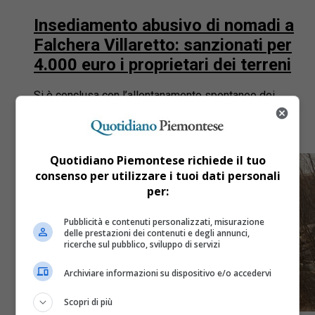
Insediamento abusivo di nomadi a
Falchera Villaretto: sanzionati per
4.000 euro i proprietari dei terreni
Si è conclusa con l’allontanamento spontaneo dei
nomadi che abusivamente avevano occupato la strada
del Villaretto, nel tratto compreso tra strada Cuorgnè e
l’interno di strada...
Quotidiano Piemontese richiede il tuo
consenso per utilizzare i tuoi dati personali
per:
Pubblicità e contenuti personalizzati, misurazione
delle prestazioni dei contenuti e degli annunci,
ricerche sul pubblico, sviluppo di servizi
Archiviare informazioni su dispositivo e/o accedervi
Scopri di più