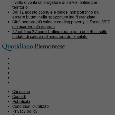
livello diventa un erogatore di servizi online per il
territorio
Dal 12 agosto capsule e cialde non potranno più
essere buttati nella spazzatura indifferenziata
Città sempre più calde e cooling poverty: a Torino 39°C
nei quartieri più esposti
27 città su 27 con il bollino rosso per i bollettini sulle
ondate di calore del ministero della salute
Chi siamo
Contatti
Pubblicità
Condizioni d’utilizzo
Privacy policy