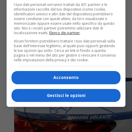
I tuoi dati personali verranno trattati da 431 partner e le
informazioni raccolte dal tuo dispositivo (come cookie,
identificatori univoci e altri dati del dispositivo) potrebbero
Cronaca
6 anni fa
essere condivise con questi ultimi, da loro visualizzate e
memorizzate oppure essere usate nello specifico da questo
Iniziato l’abbattimento delle case
sito. Noi e i nostri partner potremmo utilizzare dati di
localizzazione esatti.
Elenco dei partner
.
abusive del campo di strada
Alcuni fornitori potrebbero trattare i tuoi dati personali sulla
dell’Aeroporto a Torino
base dell'interesse legittimo, al quale puoi opporti gestendo
le tue opzioni qui sotto. Cerca un link in fondo a questa
pagina o nel menu del sito per gestire o revocare il consenso
La Polizia municipale della Città di Torino rende noto
nelle impostazioni della privacy e dei cookie.
che, dopo aver accertato reati di abuso edilizio e in
ottemperanza a un ordine di demolizione dell’Ufficio...
Acconsento
Gestisci le opzioni