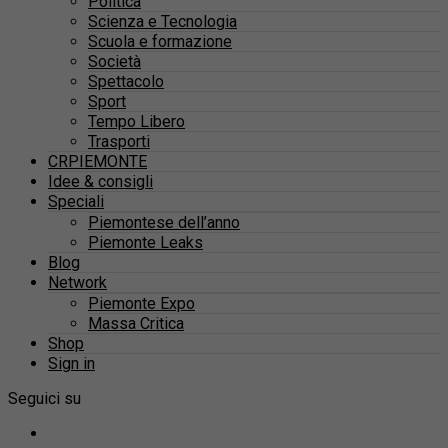
Politica
Scienza e Tecnologia
Scuola e formazione
Società
Spettacolo
Sport
Tempo Libero
Trasporti
CRPIEMONTE
Idee & consigli
Speciali
Piemontese dell’anno
Piemonte Leaks
Blog
Network
Piemonte Expo
Massa Critica
Shop
Sign in
Seguici su