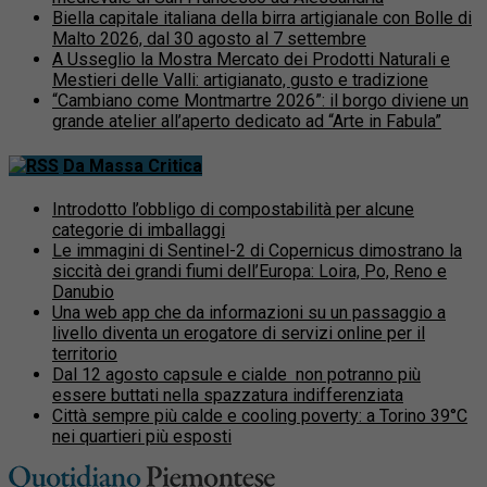
Biella capitale italiana della birra artigianale con Bolle di
Malto 2026, dal 30 agosto al 7 settembre
A Usseglio la Mostra Mercato dei Prodotti Naturali e
Mestieri delle Valli: artigianato, gusto e tradizione
“Cambiano come Montmartre 2026”: il borgo diviene un
grande atelier all’aperto dedicato ad “Arte in Fabula”
Da Massa Critica
Introdotto l’obbligo di compostabilità per alcune
categorie di imballaggi
Le immagini di Sentinel-2 di Copernicus dimostrano la
siccità dei grandi fiumi dell’Europa: Loira, Po, Reno e
Danubio
Una web app che da informazioni su un passaggio a
livello diventa un erogatore di servizi online per il
territorio
Dal 12 agosto capsule e cialde non potranno più
essere buttati nella spazzatura indifferenziata
Città sempre più calde e cooling poverty: a Torino 39°C
nei quartieri più esposti