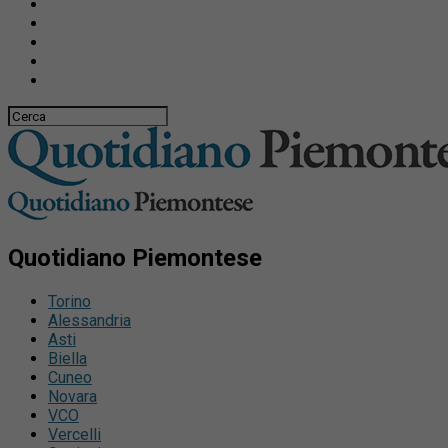
Quotidiano Piemontese
Torino
Alessandria
Asti
Biella
Cuneo
Novara
VCO
Vercelli