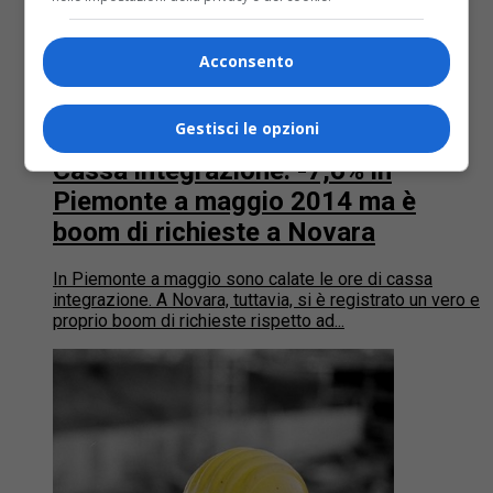
Acconsento
Lavoro
12 anni fa
Gestisci le opzioni
Cassa integrazione: -7,6% in
Piemonte a maggio 2014 ma è
boom di richieste a Novara
In Piemonte a maggio sono calate le ore di cassa
integrazione. A Novara, tuttavia, si è registrato un vero e
proprio boom di richieste rispetto ad...