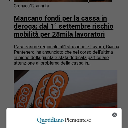
Cronaca
12 anni fa
Mancano fondi per la cassa in
deroga: dal 1° settembre rischio
mobilità per 28mila lavoratori
L’assessore regionale all’Istruzione e Lavoro, Gianna
Pentenero, ha annunciato che nel corso dell’ultima
riunione della giunta è stata dedicata particolare
attenzione al problema della cassa in...