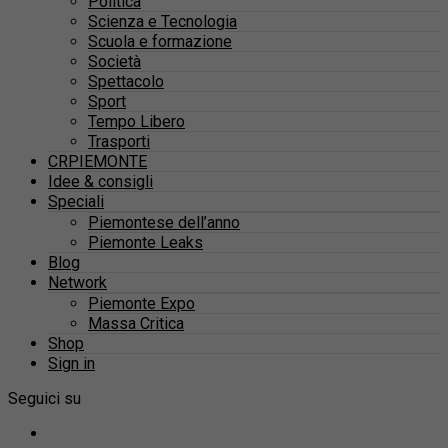
Politica
Scienza e Tecnologia
Scuola e formazione
Società
Spettacolo
Sport
Tempo Libero
Trasporti
CRPIEMONTE
Idee & consigli
Speciali
Piemontese dell’anno
Piemonte Leaks
Blog
Network
Piemonte Expo
Massa Critica
Shop
Sign in
Seguici su