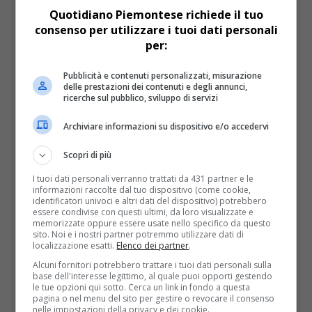
Quotidiano Piemontese richiede il tuo
consenso per utilizzare i tuoi dati personali
per:
Cronaca
12 anni fa
Pubblicità e contenuti personalizzati, misurazione
delle prestazioni dei contenuti e degli annunci,
ricerche sul pubblico, sviluppo di servizi
Tnt, lavoratori in sciopero
manifestano a Torino
Archiviare informazioni su dispositivo e/o accedervi
La cassa integrazione scade a fine agosto, ma la Tnt
Scopri di più
Express ha intenzione di continuare nel proprio
I tuoi dati personali verranno trattati da 431 partner e le
programma di riorganizzazione, delocalizzando le
informazioni raccolte dal tuo dispositivo (come cookie,
attività in Polonia o...
identificatori univoci e altri dati del dispositivo) potrebbero
essere condivise con questi ultimi, da loro visualizzate e
memorizzate oppure essere usate nello specifico da questo
sito. Noi e i nostri partner potremmo utilizzare dati di
localizzazione esatti.
Elenco dei partner
.
Alcuni fornitori potrebbero trattare i tuoi dati personali sulla
base dell'interesse legittimo, al quale puoi opporti gestendo
le tue opzioni qui sotto. Cerca un link in fondo a questa
pagina o nel menu del sito per gestire o revocare il consenso
nelle impostazioni della privacy e dei cookie.