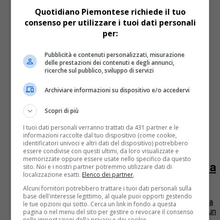
Quotidiano Piemontese richiede il tuo
I primi passi di Fabrizio Brignolo, neo sindaco di Asti,
consenso per utilizzare i tuoi dati personali
iniziano dall’occupazione e dal lavoro in crisi che, in
per:
città, si identifica con un nome, Way...
Economia
14 anni fa
Pubblicità e contenuti personalizzati, misurazione
delle prestazioni dei contenuti e degli annunci,
ricerche sul pubblico, sviluppo di servizi
Dati Uil, in Piemonte aumenta la
richiesta di ammortizzatori sociali
Archiviare informazioni su dispositivo e/o accedervi
La Uil ha fornito i dati sulle ore di Cassa Integrazione
Scopri di più
Ordinaria, Straordinaria e in Deroga autorizzate in
I tuoi dati personali verranno trattati da 431 partner e le
Piemonte nel mese di febbraio 2012: 9.142.477 è...
informazioni raccolte dal tuo dispositivo (come cookie,
identificatori univoci e altri dati del dispositivo) potrebbero
Asti
14 anni fa
essere condivise con questi ultimi, da loro visualizzate e
memorizzate oppure essere usate nello specifico da questo
Way Assauto: ripresa del lavoro, ma
sito. Noi e i nostri partner potremmo utilizzare dati di
localizzazione esatti.
Elenco dei partner
.
solo per 60 dipendenti
Alcuni fornitori potrebbero trattare i tuoi dati personali sulla
base dell'interesse legittimo, al quale puoi opporti gestendo
Si riprende a lavorare alla Way Assauto, storica azienda
le tue opzioni qui sotto. Cerca un link in fondo a questa
astigiana, nata a Torino a fine Ottocento per volontà di un
pagina o nel menu del sito per gestire o revocare il consenso
nelle impostazioni della privacy e dei cookie.