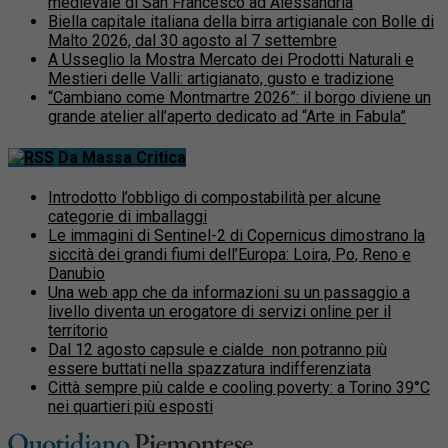
medievale di San Francesco ad Alessandria
Biella capitale italiana della birra artigianale con Bolle di
Malto 2026, dal 30 agosto al 7 settembre
A Usseglio la Mostra Mercato dei Prodotti Naturali e
Mestieri delle Valli: artigianato, gusto e tradizione
“Cambiano come Montmartre 2026”: il borgo diviene un
grande atelier all’aperto dedicato ad “Arte in Fabula”
Da Massa Critica
Introdotto l’obbligo di compostabilità per alcune
categorie di imballaggi
Le immagini di Sentinel-2 di Copernicus dimostrano la
siccità dei grandi fiumi dell’Europa: Loira, Po, Reno e
Danubio
Una web app che da informazioni su un passaggio a
livello diventa un erogatore di servizi online per il
territorio
Dal 12 agosto capsule e cialde non potranno più
essere buttati nella spazzatura indifferenziata
Città sempre più calde e cooling poverty: a Torino 39°C
nei quartieri più esposti