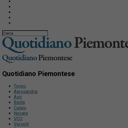
Quotidiano Piemontese
Torino
Alessandria
Asti
Biella
Cuneo
Novara
VCO
Vercelli