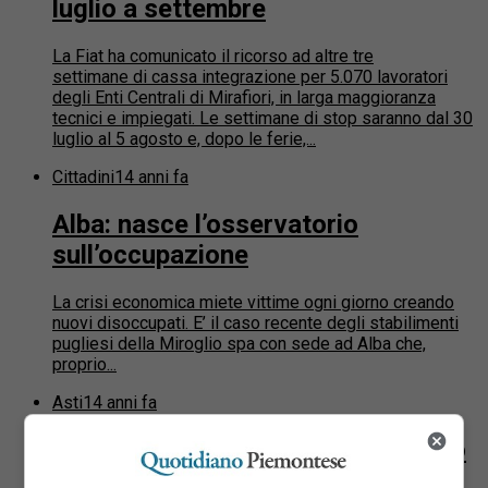
luglio a settembre
La Fiat ha comunicato il ricorso ad altre tre
settimane di cassa integrazione per 5.070 lavoratori
degli Enti Centrali di Mirafiori, in larga maggioranza
tecnici e impiegati. Le settimane di stop saranno dal 30
luglio al 5 agosto e, dopo le ferie,...
Cittadini
14 anni fa
Alba: nasce l’osservatorio
sull’occupazione
La crisi economica miete vittime ogni giorno creando
nuovi disoccupati. E’ il caso recente degli stabilimenti
pugliesi della Miroglio spa con sede ad Alba che,
proprio...
Asti
14 anni fa
Incontro ai vertici tra Way Assauto
e Brignolo, neo sindaco di Asti