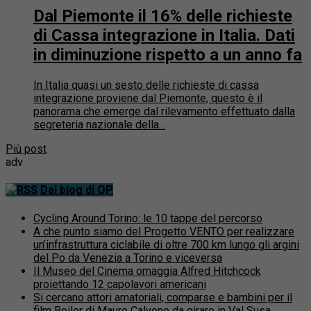
Dal Piemonte il 16% delle richieste
di Cassa integrazione in Italia. Dati
in diminuzione rispetto a un anno fa
In Italia quasi un sesto delle richieste di cassa
integrazione proviene dal Piemonte, questo è il
panorama che emerge dal rilevamento effettuato dalla
segreteria nazionale della...
Più post
adv
Dai blog di QP
Cycling Around Torino: le 10 tappe del percorso
A che punto siamo del Progetto VENTO per realizzare
un’infrastruttura ciclabile di oltre 700 km lungo gli argini
del Po da Venezia a Torino e viceversa
Il Museo del Cinema omaggia Alfred Hitchcock
proiettando 12 capolavori americani
Si cercano attori amatoriali, comparse e bambini per il
film Boiler di Mauro Calvone da girare in Val Susa