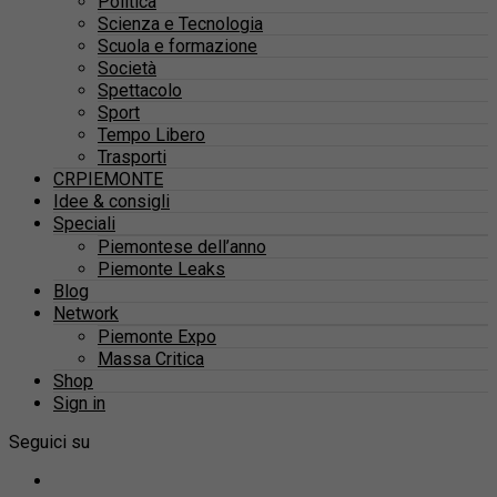
Politica
Scienza e Tecnologia
Scuola e formazione
Società
Spettacolo
Sport
Tempo Libero
Trasporti
CRPIEMONTE
Idee & consigli
Speciali
Piemontese dell’anno
Piemonte Leaks
Blog
Network
Piemonte Expo
Massa Critica
Shop
Sign in
Seguici su