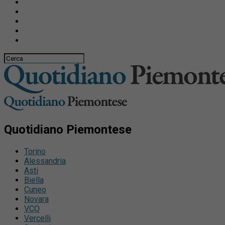
Quotidiano Piemontese
Torino
Alessandria
Asti
Biella
Cuneo
Novara
VCO
Vercelli