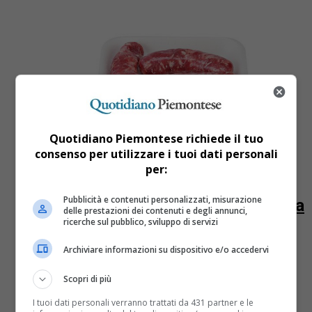
Quotidiano Piemontese richiede il tuo
consenso per utilizzare i tuoi dati personali
Alessandria
10 anni fa
per:
Frammenti di metallo nella carne,
Pubblicità e contenuti personalizzati, misurazione
Esselunga ritira la salsiccia in punta
delle prestazioni dei contenuti e degli annunci,
di coltello
ricerche sul pubblico, sviluppo di servizi
Archiviare informazioni su dispositivo e/o accedervi
Esselunga ha ritirato dai suoi scaffali il prodotto
“Salsiccia in punta di coltello”. Sull’etichetta si legge
Scopri di più
“salsiccia fresca di puro suino a macina grossa,
imballata in...
I tuoi dati personali verranno trattati da 431 partner e le