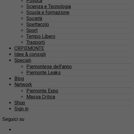
Politica
Scienza e Tecnologia
Scuola e formazione
Società
Spettacolo
Sport
Tempo Libero
Trasporti
CRPIEMONTE
Idee & consigli
Speciali
Piemontese dell’anno
Piemonte Leaks
Blog
Network
Piemonte Expo
Massa Critica
Shop
Sign in
Seguici su