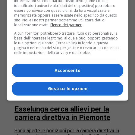
informazioni raccolte dal tuo dispositivo (come cookie,
identificatori univoci e altri dati del dispositivo) potrebbero
essere condivise con questi ultimi, da loro visualizzate e
memorizzate oppure essere usate nello specifico da questo
sito. Noi e i nostri partner potremmo utilizzare dati di
localizzazione esatti.
Elenco dei partner
.
Alcuni fornitori potrebbero trattare i tuoi dati personali sulla
base dell'interesse legittimo, al quale puoi opporti gestendo
le tue opzioni qui sotto. Cerca un link in fondo a questa
pagina o nel menu del sito per gestire o revocare il consenso
nelle impostazioni della privacy e dei cookie.
Acconsento
Gestisci le opzioni
Alessandria
11 anni fa
Esselunga cerca allievi per la
carriera direttiva in Piemonte
Sono aperte le posizioni per la carriera direttiva in