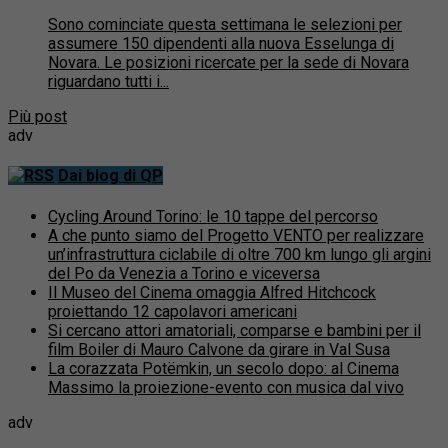
Sono cominciate questa settimana le selezioni per
assumere 150 dipendenti alla nuova Esselunga di
Novara. Le posizioni ricercate per la sede di Novara
riguardano tutti i...
Più post
adv
Dai blog di QP
Cycling Around Torino: le 10 tappe del percorso
A che punto siamo del Progetto VENTO per realizzare
un’infrastruttura ciclabile di oltre 700 km lungo gli argini
del Po da Venezia a Torino e viceversa
Il Museo del Cinema omaggia Alfred Hitchcock
proiettando 12 capolavori americani
Si cercano attori amatoriali, comparse e bambini per il
film Boiler di Mauro Calvone da girare in Val Susa
La corazzata Potëmkin, un secolo dopo: al Cinema
Massimo la proiezione-evento con musica dal vivo
adv