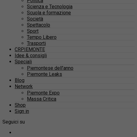
Politica
Scienza e Tecnologia
Scuola e formazione
Società
Spettacolo
Sport
Tempo Libero
Trasporti
CRPIEMONTE
Idee & consigli
Speciali
Piemontese dell’anno
Piemonte Leaks
Blog
Network
Piemonte Expo
Massa Critica
Shop
Sign in
Seguici su