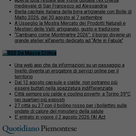
Aperta tutta l’estate alle visite guidate l’ex chiesa
medievale di San Francesco ad Alessandria
Biella capitale italiana della birra artigianale con Bolle di
Malto 2026, dal 30 agosto al 7 settembre
A Usseglio la Mostra Mercato dei Prodotti Naturali e
Mestieri delle Valli: artigianato, gusto e tradizione
“Cambiano come Montmartre 2026”: il borgo diviene un
grande atelier all’aperto dedicato ad “Arte in Fabula”
Da Massa Critica
Una web app che da informazioni su un passaggio a
livello diventa un erogatore di servizi online per il
territorio
Dal 12 agosto capsule e cialde non potranno più
essere buttati nella spazzatura indifferenziata
Città sempre più calde e cooling poverty: a Torino 39°C
nei quartieri più esposti
27 città su 27 con il bollino rosso per i bollettini sulle
ondate di calore del ministero della salute
E’ entrato in vigore il 2 agosto 2026 l’AI Act