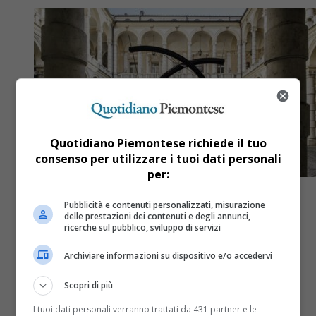
Quotidiano Piemontese richiede il tuo
consenso per utilizzare i tuoi dati personali
per:
Pubblicità e contenuti personalizzati, misurazione
delle prestazioni dei contenuti e degli annunci,
ricerche sul pubblico, sviluppo di servizi
Cittadini
7 mesi fa
Archiviare informazioni su dispositivo e/o accedervi
Il messaggio di vicinanza alla
Scopri di più
comunità studentesca iraniana
I tuoi dati personali verranno trattati da 431 partner e le
dell’Università di Torino