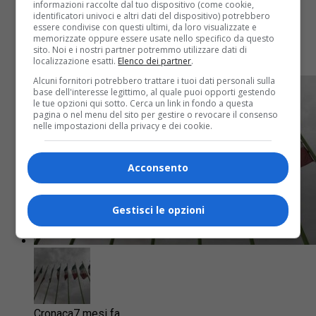
informazioni raccolte dal tuo dispositivo (come cookie,
identificatori univoci e altri dati del dispositivo) potrebbero
essere condivise con questi ultimi, da loro visualizzate e
In fase di predisposizione un provvedimento per
memorizzate oppure essere usate nello specifico da questo
prorogare al 25 maggio il termine di iscrizione per
sito. Noi e i nostri partner potremmo utilizzare dati di
studentesse e studenti iraniani
localizzazione esatti.
Elenco dei partner
.
Alcuni fornitori potrebbero trattare i tuoi dati personali sulla
base dell'interesse legittimo, al quale puoi opporti gestendo
le tue opzioni qui sotto. Cerca un link in fondo a questa
pagina o nel menu del sito per gestire o revocare il consenso
nelle impostazioni della privacy e dei cookie.
Acconsento
Gestisci le opzioni
Cronaca
7 mesi fa