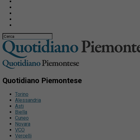
Quotidiano Piemontese
Torino
Alessandria
Asti
Biella
Cuneo
Novara
VCO
Vercelli