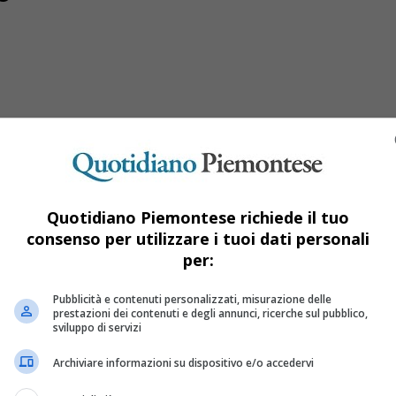
Quotidiano Piemontese richiede il tuo
consenso per utilizzare i tuoi dati personali
per:
la promozione di vini piemontesi di qualità
Pubblicità e contenuti personalizzati, misurazione delle
prestazioni dei contenuti e degli annunci, ricerche sul pubblico,
sviluppo di servizi
lioni di euro a favore del comparto vitivinicolo per i progetti
Archiviare informazioni su dispositivo e/o accedervi