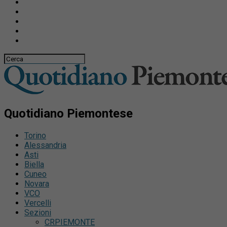
Quotidiano Piemontese
Torino
Alessandria
Asti
Biella
Cuneo
Novara
VCO
Vercelli
Sezioni
CRPIEMONTE