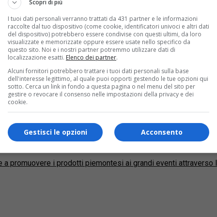
Scopri di più
I tuoi dati personali verranno trattati da 431 partner e le informazioni
raccolte dal tuo dispositivo (come cookie, identificatori univoci e altri dati
del dispositivo) potrebbero essere condivise con questi ultimi, da loro
visualizzate e memorizzate oppure essere usate nello specifico da
questo sito. Noi e i nostri partner potremmo utilizzare dati di
localizzazione esatti.
Elenco dei partner
.
Alcuni fornitori potrebbero trattare i tuoi dati personali sulla base
dell'interesse legittimo, al quale puoi opporti gestendo le tue opzioni qui
sotto. Cerca un link in fondo a questa pagina o nel menu del sito per
gestire o revocare il consenso nelle impostazioni della privacy e dei
cookie.
di prodotti agroalimentari e vitivinicoli p
Gestisci le opzioni
Acconsento
e a promuovere i prodotti piemontesi ai grandi eventi attraverso 