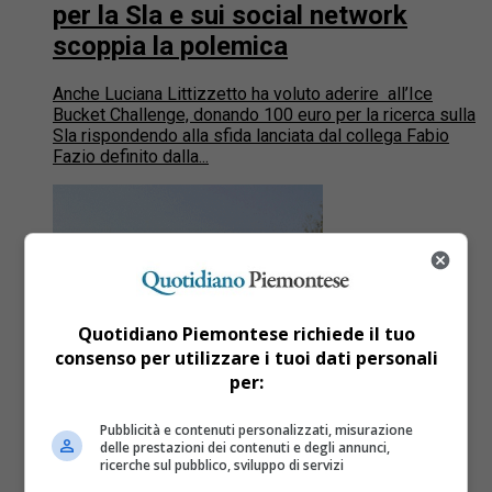
per la Sla e sui social network
scoppia la polemica
Anche Luciana Littizzetto ha voluto aderire all’Ice
Bucket Challenge, donando 100 euro per la ricerca sulla
Sla rispondendo alla sfida lanciata dal collega Fabio
Fazio definito dalla...
Quotidiano Piemontese richiede il tuo
consenso per utilizzare i tuoi dati personali
per:
Pubblicità e contenuti personalizzati, misurazione
delle prestazioni dei contenuti e degli annunci,
Piemonte
12 anni fa
ricerche sul pubblico, sviluppo di servizi