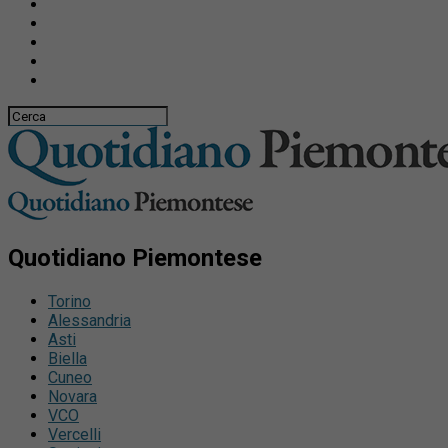
Quotidiano Piemontese
Torino
Alessandria
Asti
Biella
Cuneo
Novara
VCO
Vercelli