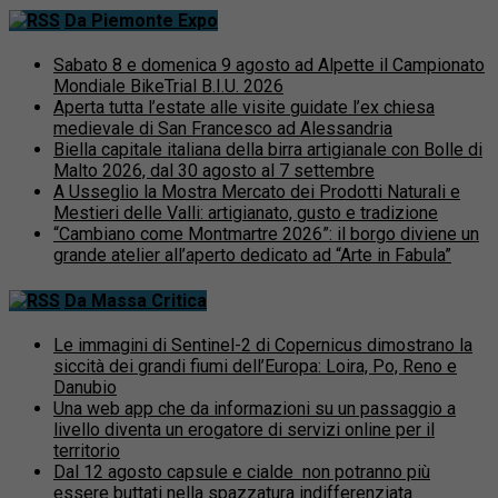
Da Piemonte Expo
Sabato 8 e domenica 9 agosto ad Alpette il Campionato
Mondiale BikeTrial B.I.U. 2026
Aperta tutta l’estate alle visite guidate l’ex chiesa
medievale di San Francesco ad Alessandria
Biella capitale italiana della birra artigianale con Bolle di
Malto 2026, dal 30 agosto al 7 settembre
A Usseglio la Mostra Mercato dei Prodotti Naturali e
Mestieri delle Valli: artigianato, gusto e tradizione
“Cambiano come Montmartre 2026”: il borgo diviene un
grande atelier all’aperto dedicato ad “Arte in Fabula”
Da Massa Critica
Le immagini di Sentinel-2 di Copernicus dimostrano la
siccità dei grandi fiumi dell’Europa: Loira, Po, Reno e
Danubio
Una web app che da informazioni su un passaggio a
livello diventa un erogatore di servizi online per il
territorio
Dal 12 agosto capsule e cialde non potranno più
essere buttati nella spazzatura indifferenziata