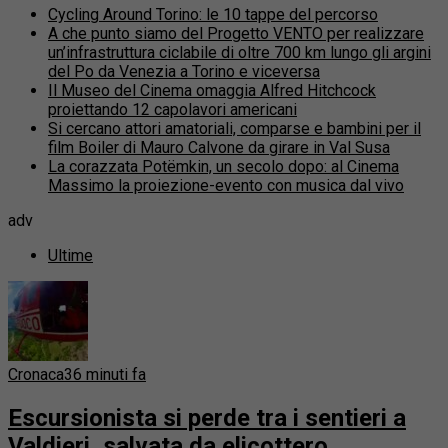
Cycling Around Torino: le 10 tappe del percorso
A che punto siamo del Progetto VENTO per realizzare
un’infrastruttura ciclabile di oltre 700 km lungo gli argini
del Po da Venezia a Torino e viceversa
Il Museo del Cinema omaggia Alfred Hitchcock
proiettando 12 capolavori americani
Si cercano attori amatoriali, comparse e bambini per il
film Boiler di Mauro Calvone da girare in Val Susa
La corazzata Potëmkin, un secolo dopo: al Cinema
Massimo la proiezione-evento con musica dal vivo
adv
Ultime
Cronaca
36 minuti fa
Escursionista si perde tra i sentieri a
Valdieri, salvata da elicottero