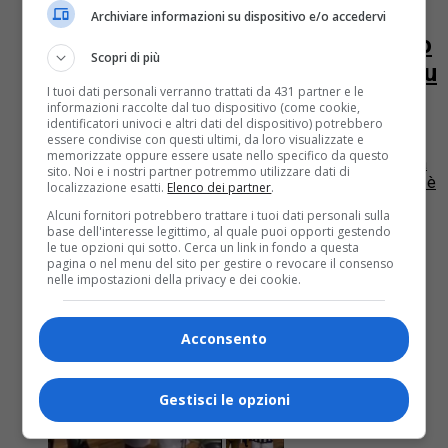
La Sla si può diagnosticare in
Archiviare informazioni su dispositivo e/o accedervi
anticipo con la Pet: lo dimostra uno
Scopri di più
studio delle Molinette pubblicato su
I tuoi dati personali verranno trattati da 431 partner e le
Neurology
informazioni raccolte dal tuo dispositivo (come cookie,
identificatori univoci e altri dati del dispositivo) potrebbero
essere condivise con questi ultimi, da loro visualizzate e
Nei giorni in cui si parla di Sla grazie all’iniziativa
memorizzate oppure essere usate nello specifico da questo
dell’#icebucketchallenge arriva una buona notizia dalla
sito. Noi e i nostri partner potremmo utilizzare dati di
ricerca medica italiana e torinese in particolare. Infatti, è
localizzazione esatti.
Elenco dei partner
.
stato...
Alcuni fornitori potrebbero trattare i tuoi dati personali sulla
base dell'interesse legittimo, al quale puoi opporti gestendo
le tue opzioni qui sotto. Cerca un link in fondo a questa
pagina o nel menu del sito per gestire o revocare il consenso
nelle impostazioni della privacy e dei cookie.
Acconsento
Gestisci le opzioni