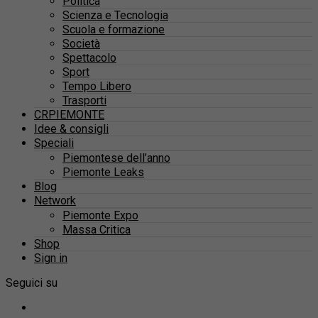
Politica
Scienza e Tecnologia
Scuola e formazione
Società
Spettacolo
Sport
Tempo Libero
Trasporti
CRPIEMONTE
Idee & consigli
Speciali
Piemontese dell’anno
Piemonte Leaks
Blog
Network
Piemonte Expo
Massa Critica
Shop
Sign in
Seguici su