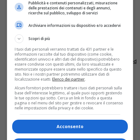
Pubblicità e contenuti personalizzati, misurazione
delle prestazioni dei contenuti e degli annunci,
La Regione Piemonte vuole
ricerche sul pubblico, sviluppo di servizi
chiudere l’Ospedale Valdese, ma
Archiviare informazioni su dispositivo e/o accedervi
stanzia 98 mila euro per
ristrutturarlo
Scopri di più
I tuoi dati personali verranno trattati da 431 partner e le
La Regione Piemonte vuole chiudere l’ospedale
informazioni raccolte dal tuo dispositivo (come cookie,
Valdese ma si dedica alla sua ristrutturazione. A
identificatori univoci e altri dati del dispositivo) potrebbero
mettere in evidenza l’anomalia è stata l’Anaao Assomed
essere condivise con questi ultimi, da loro visualizzate e
Piemonte che oggi una...
memorizzate oppure essere usate nello specifico da questo
sito. Noi e i nostri partner potremmo utilizzare dati di
Cittadini
13 anni fa
localizzazione esatti.
Elenco dei partner
.
Alcuni fornitori potrebbero trattare i tuoi dati personali sulla
Il Comitato Evangelico diffida la
base dell'interesse legittimo, al quale puoi opporti gestendo
le tue opzioni qui sotto. Cerca un link in fondo a questa
Regione dallo smantellare
pagina o nel menu del sito per gestire o revocare il consenso
l’ospedale Valdese
nelle impostazioni della privacy e dei cookie.
Il Comitato Evangelico non ci sta e passa alle maniere
Acconsento
forti: l’ospedale Valdese non va chiuso! E non si tratta
solo di un tentativo di salvare...