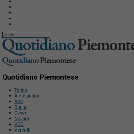
Quotidiano Piemontese
Torino
Alessandria
Asti
Biella
Cuneo
Novara
VCO
Vercelli