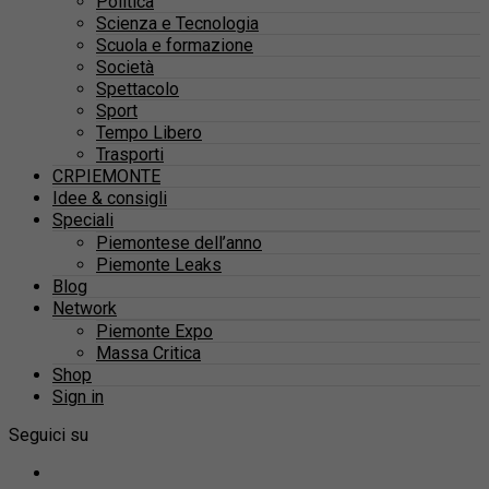
Politica
Scienza e Tecnologia
Scuola e formazione
Società
Spettacolo
Sport
Tempo Libero
Trasporti
CRPIEMONTE
Idee & consigli
Speciali
Piemontese dell’anno
Piemonte Leaks
Blog
Network
Piemonte Expo
Massa Critica
Shop
Sign in
Seguici su