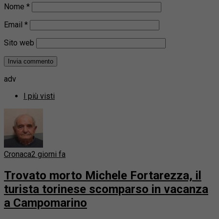
Nome
*
Email
*
Sito web
adv
I più visti
Cronaca
2 giorni fa
Trovato morto Michele Fortarezza, il
turista torinese scomparso in vacanza
a Campomarino