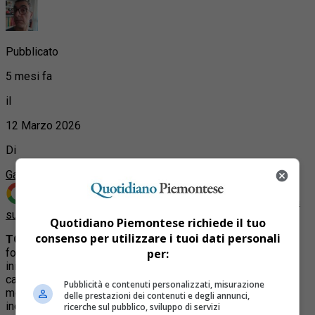
Pubblicato
5 mesi fa
il
12 Marzo 2026
Di
Gabriele Farina
Aggiungi Quotidiano Piemontese come
Fonte preferita
su Google
Quotidiano Piemontese richiede il tuo
consenso per utilizzare i tuoi dati personali
TORINO
– Colazione, musica e pista da ballo. È questa la
per:
formula del
morning club
, la nuova tendenza che sta
iniziando a diffondersi anche a Torino e che mescola
cappuccino e dj-set trasformando la domenica mattina in un
Pubblicità e contenuti personalizzati, misurazione
momento di socialità e divertimento. Un fenomeno che
delle prestazioni dei contenuti e degli annunci,
incuriosisce il pubblico ma che, allo stesso tempo, solleva
ricerche sul pubblico, sviluppo di servizi