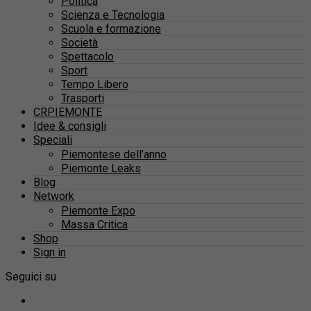
Politica
Scienza e Tecnologia
Scuola e formazione
Società
Spettacolo
Sport
Tempo Libero
Trasporti
CRPIEMONTE
Idee & consigli
Speciali
Piemontese dell’anno
Piemonte Leaks
Blog
Network
Piemonte Expo
Massa Critica
Shop
Sign in
Seguici su