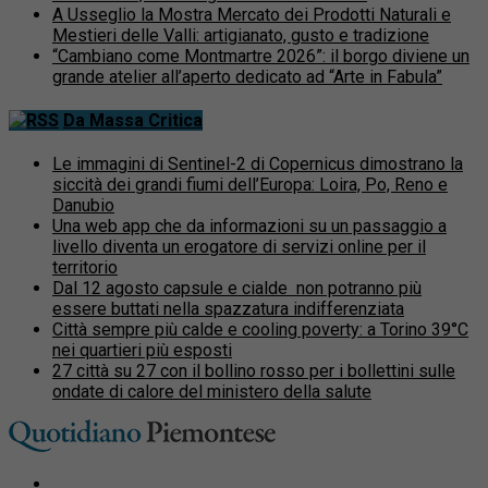
A Usseglio la Mostra Mercato dei Prodotti Naturali e
Mestieri delle Valli: artigianato, gusto e tradizione
“Cambiano come Montmartre 2026”: il borgo diviene un
grande atelier all’aperto dedicato ad “Arte in Fabula”
Da Massa Critica
Le immagini di Sentinel-2 di Copernicus dimostrano la
siccità dei grandi fiumi dell’Europa: Loira, Po, Reno e
Danubio
Una web app che da informazioni su un passaggio a
livello diventa un erogatore di servizi online per il
territorio
Dal 12 agosto capsule e cialde non potranno più
essere buttati nella spazzatura indifferenziata
Città sempre più calde e cooling poverty: a Torino 39°C
nei quartieri più esposti
27 città su 27 con il bollino rosso per i bollettini sulle
ondate di calore del ministero della salute