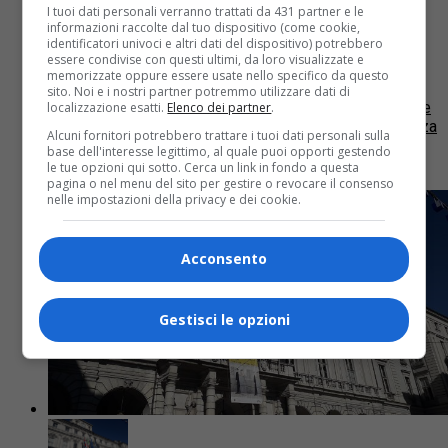
I tuoi dati personali verranno trattati da 431 partner e le
informazioni raccolte dal tuo dispositivo (come cookie,
Lunedì 17 alle 18 Torino scende in
identificatori univoci e altri dati del dispositivo) potrebbero
piazza contro l’antisemitismo
essere condivise con questi ultimi, da loro visualizzate e
memorizzate oppure essere usate nello specifico da questo
sito. Noi e i nostri partner potremmo utilizzare dati di
La sindaca di Torino Chiara Appendino, congiuntamente
localizzazione esatti.
Elenco dei partner
.
al Presidente del Consiglio Comunale e alla Conferenza
Alcuni fornitori potrebbero trattare i tuoi dati personali sulla
dei Capigruppo, hanno promosso una manifestazione
base dell'interesse legittimo, al quale puoi opporti gestendo
contro l’antisemitismo indetta dalla Città...
le tue opzioni qui sotto. Cerca un link in fondo a questa
pagina o nel menu del sito per gestire o revocare il consenso
nelle impostazioni della privacy e dei cookie.
Acconsento
Gestisci le opzioni