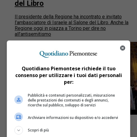
del Libro
Il presidente della Regione ha incontrato e invitato
l’ambasciatore di Israele al Salone del Libro. Anche la
Regione oggi in piazza a Torino per dire no
all’antisemitismo
Quotidiano Piemontese richiede il tuo
consenso per utilizzare i tuoi dati personali
per:
Pubblicità e contenuti personalizzati, misurazione
delle prestazioni dei contenuti e degli annunci,
ricerche sul pubblico, sviluppo di servizi
Archiviare informazioni su dispositivo e/o accedervi
Scopri di più
Cittadini
6 anni fa