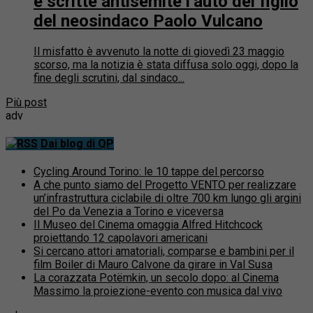
e scritte antisemite l’auto del figlio
del neosindaco Paolo Vulcano
Il misfatto è avvenuto la notte di giovedì 23 maggio
scorso, ma la notizia è stata diffusa solo oggi, dopo la
fine degli scrutini, dal sindaco...
Più post
adv
Dai blog di QP
Cycling Around Torino: le 10 tappe del percorso
A che punto siamo del Progetto VENTO per realizzare
un’infrastruttura ciclabile di oltre 700 km lungo gli argini
del Po da Venezia a Torino e viceversa
Il Museo del Cinema omaggia Alfred Hitchcock
proiettando 12 capolavori americani
Si cercano attori amatoriali, comparse e bambini per il
film Boiler di Mauro Calvone da girare in Val Susa
La corazzata Potëmkin, un secolo dopo: al Cinema
Massimo la proiezione-evento con musica dal vivo