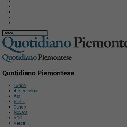
Quotidiano Piemontese
Torino
Alessandria
Asti
Biella
Cuneo
Novara
VCO
Vercelli