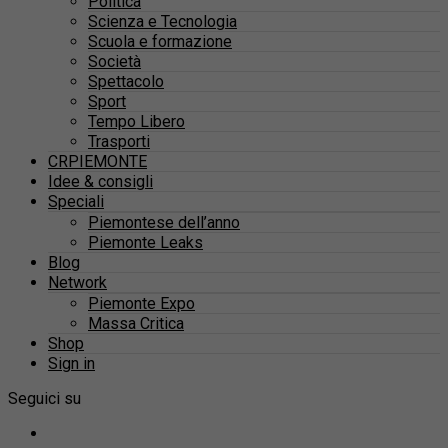
Politica
Scienza e Tecnologia
Scuola e formazione
Società
Spettacolo
Sport
Tempo Libero
Trasporti
CRPIEMONTE
Idee & consigli
Speciali
Piemontese dell’anno
Piemonte Leaks
Blog
Network
Piemonte Expo
Massa Critica
Shop
Sign in
Seguici su