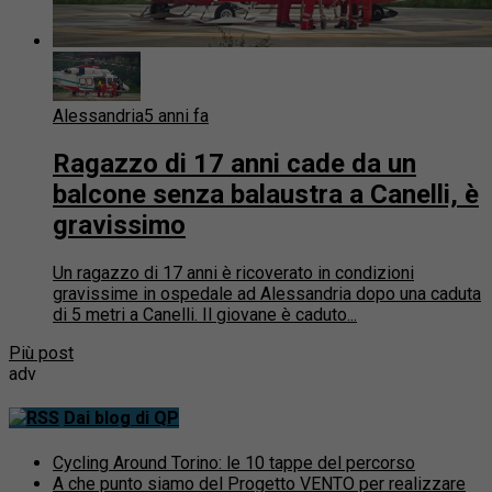
Alessandria
5 anni fa
Ragazzo di 17 anni cade da un
balcone senza balaustra a Canelli, è
gravissimo
Un ragazzo di 17 anni è ricoverato in condizioni
gravissime in ospedale ad Alessandria dopo una caduta
di 5 metri a Canelli. Il giovane è caduto...
Più post
adv
Dai blog di QP
Cycling Around Torino: le 10 tappe del percorso
A che punto siamo del Progetto VENTO per realizzare