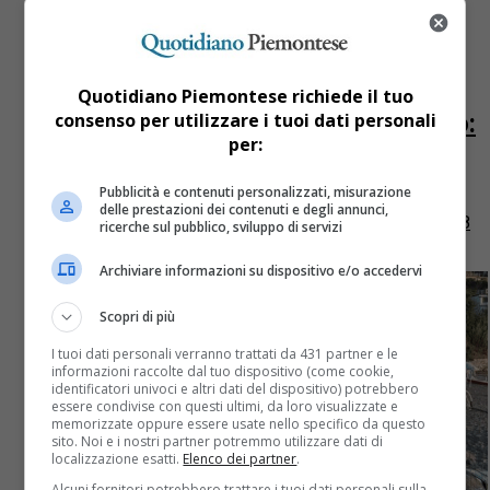
Asti
4 anni fa
Piero Pesce dopo aver ucciso il
Quotidiano Piemontese richiede il tuo
consenso per utilizzare i tuoi dati personali
figlio a Canelli ha tentato il suicidio:
per:
ora ricoverato in ospedale
Pubblicità e contenuti personalizzati, misurazione
Il 61enne Piero Pesce ha tentato il suicidio dopo aver
delle prestazioni dei contenuti e degli annunci,
ucciso con una decina di coltellate il figlio Valerio di 28
ricerche sul pubblico, sviluppo di servizi
anni all’alba di mercoledì 23...
Archiviare informazioni su dispositivo e/o accedervi
Scopri di più
I tuoi dati personali verranno trattati da 431 partner e le
informazioni raccolte dal tuo dispositivo (come cookie,
identificatori univoci e altri dati del dispositivo) potrebbero
essere condivise con questi ultimi, da loro visualizzate e
memorizzate oppure essere usate nello specifico da questo
sito. Noi e i nostri partner potremmo utilizzare dati di
localizzazione esatti.
Elenco dei partner
.
Alcuni fornitori potrebbero trattare i tuoi dati personali sulla