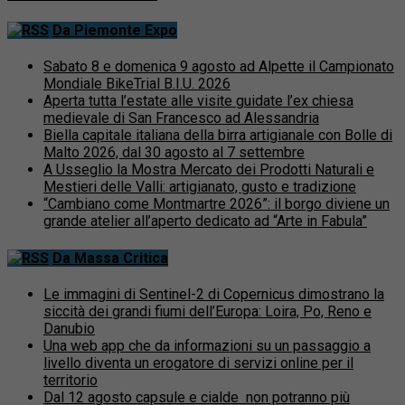
Da Piemonte Expo
Sabato 8 e domenica 9 agosto ad Alpette il Campionato
Mondiale BikeTrial B.I.U. 2026
Aperta tutta l’estate alle visite guidate l’ex chiesa
medievale di San Francesco ad Alessandria
Biella capitale italiana della birra artigianale con Bolle di
Malto 2026, dal 30 agosto al 7 settembre
A Usseglio la Mostra Mercato dei Prodotti Naturali e
Mestieri delle Valli: artigianato, gusto e tradizione
“Cambiano come Montmartre 2026”: il borgo diviene un
grande atelier all’aperto dedicato ad “Arte in Fabula”
Da Massa Critica
Le immagini di Sentinel-2 di Copernicus dimostrano la
siccità dei grandi fiumi dell’Europa: Loira, Po, Reno e
Danubio
Una web app che da informazioni su un passaggio a
livello diventa un erogatore di servizi online per il
territorio
Dal 12 agosto capsule e cialde non potranno più