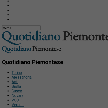
Quotidiano Piemontese
Torino
Alessandria
Asti
Biella
Cuneo
Novara
VCO
Vercelli