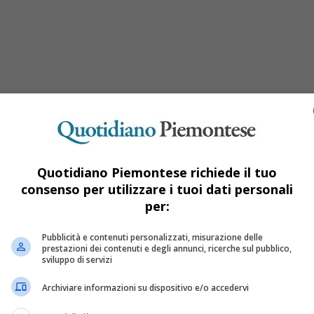
Quotidiano Piemontese richiede il tuo
consenso per utilizzare i tuoi dati personali
per:
nluca Nibbi, “The Desert Kings”
Pubblicità e contenuti personalizzati, misurazione delle
prestazioni dei contenuti e degli annunci, ricerche sul pubblico,
sviluppo di servizi
, presso la Galleria del Museo d’Arte Urbana, via Rocciamelone 7/c
Archiviare informazioni su dispositivo e/o accedervi