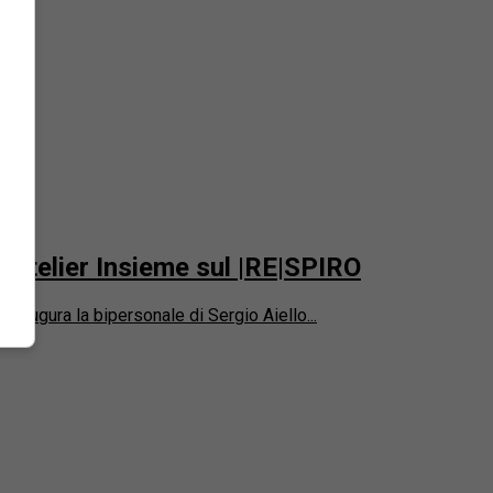
e Atelier Insieme sul |RE|SPIRO
inaugura la bipersonale di Sergio Aiello...