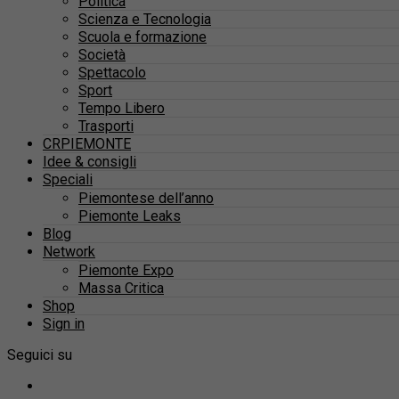
Politica
Scienza e Tecnologia
Scuola e formazione
Società
Spettacolo
Sport
Tempo Libero
Trasporti
CRPIEMONTE
Idee & consigli
Speciali
Piemontese dell’anno
Piemonte Leaks
Blog
Network
Piemonte Expo
Massa Critica
Shop
Sign in
Seguici su