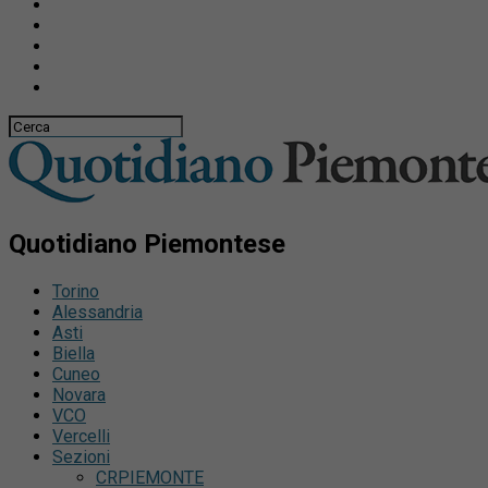
Quotidiano Piemontese
Torino
Alessandria
Asti
Biella
Cuneo
Novara
VCO
Vercelli
Sezioni
CRPIEMONTE