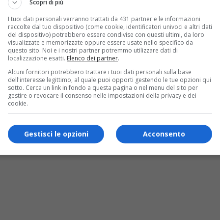
Scopri di più
I tuoi dati personali verranno trattati da 431 partner e le informazioni
raccolte dal tuo dispositivo (come cookie, identificatori univoci e altri dati
del dispositivo) potrebbero essere condivise con questi ultimi, da loro
visualizzate e memorizzate oppure essere usate nello specifico da
questo sito. Noi e i nostri partner potremmo utilizzare dati di
localizzazione esatti.
Elenco dei partner
.
Alcuni fornitori potrebbero trattare i tuoi dati personali sulla base
dell'interesse legittimo, al quale puoi opporti gestendo le tue opzioni qui
sotto. Cerca un link in fondo a questa pagina o nel menu del sito per
gestire o revocare il consenso nelle impostazioni della privacy e dei
cookie.
 di Torino la bipersonale di Sergio Aiello 
Gestisci le opzioni
Acconsento
Galleria del Museo d’Arte Urbana, via Rocciamelone 7/c Torino, si 