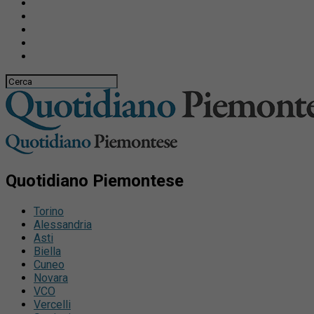
Quotidiano Piemontese
Torino
Alessandria
Asti
Biella
Cuneo
Novara
VCO
Vercelli