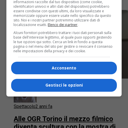
informazioni raccolte dal tuo dispositivo (come cookie,
nel maggio 2023
identificatori univoci e altri dati del dispositivo) potrebbero
essere condivise con questi ultimi, da loro visualizzate e
memorizzate oppure essere usate nello specifico da questo
sito. Noi e i nostri partner potremmo utilizzare dati di
localizzazione esatti.
Elenco dei partner
.
Alcuni fornitori potrebbero trattare i tuoi dati personali sulla
base dell'interesse legittimo, al quale puoi opporti gestendo
le tue opzioni qui sotto. Cerca un link in fondo a questa
pagina o nel menu del sito per gestire o revocare il consenso
nelle impostazioni della privacy e dei cookie.
Acconsento
Gestisci le opzioni
Spettacolo
2 anni fa
Alle OGR Torino il mezzo filmico
diventa scultura con la mostra di