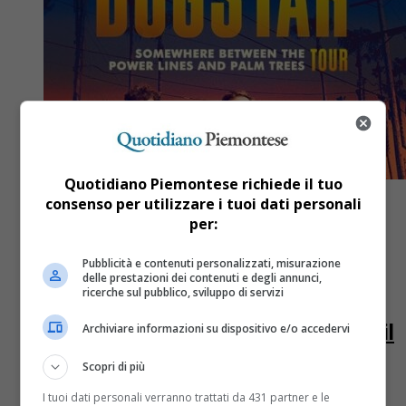
Quotidiano Piemontese richiede il tuo
consenso per utilizzare i tuoi dati personali
per:
Pubblicità e contenuti personalizzati, misurazione
Eventi
2 anni fa
delle prestazioni dei contenuti e degli annunci,
ricerche sul pubblico, sviluppo di servizi
Ultimi biglietti per i Dogstar feat
Keanu Reeves alle OGR Sonic City il
Archiviare informazioni su dispositivo e/o accedervi
30 giugno
Scopri di più
Il ritorno ufficiale del trio rock dei Dogstar è avvenuto
I tuoi dati personali verranno trattati da 431 partner e le