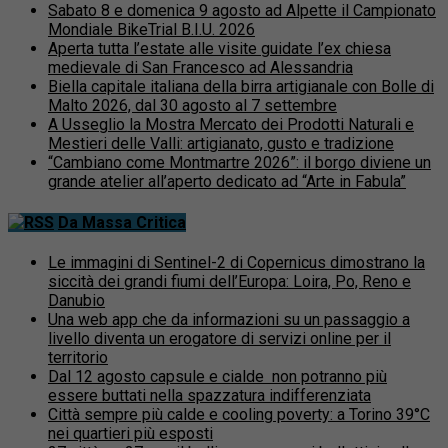
Sabato 8 e domenica 9 agosto ad Alpette il Campionato
Mondiale BikeTrial B.I.U. 2026
Aperta tutta l’estate alle visite guidate l’ex chiesa
medievale di San Francesco ad Alessandria
Biella capitale italiana della birra artigianale con Bolle di
Malto 2026, dal 30 agosto al 7 settembre
A Usseglio la Mostra Mercato dei Prodotti Naturali e
Mestieri delle Valli: artigianato, gusto e tradizione
“Cambiano come Montmartre 2026”: il borgo diviene un
grande atelier all’aperto dedicato ad “Arte in Fabula”
Da Massa Critica
Le immagini di Sentinel-2 di Copernicus dimostrano la
siccità dei grandi fiumi dell’Europa: Loira, Po, Reno e
Danubio
Una web app che da informazioni su un passaggio a
livello diventa un erogatore di servizi online per il
territorio
Dal 12 agosto capsule e cialde non potranno più
essere buttati nella spazzatura indifferenziata
Città sempre più calde e cooling poverty: a Torino 39°C
nei quartieri più esposti