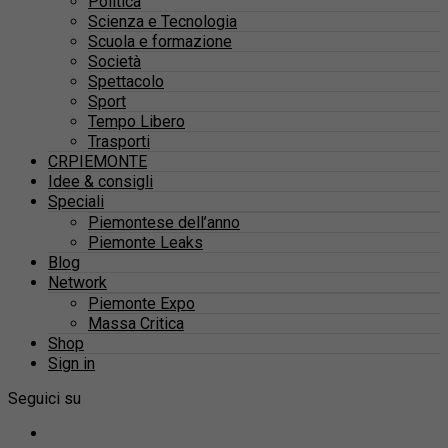
Politica
Scienza e Tecnologia
Scuola e formazione
Società
Spettacolo
Sport
Tempo Libero
Trasporti
CRPIEMONTE
Idee & consigli
Speciali
Piemontese dell’anno
Piemonte Leaks
Blog
Network
Piemonte Expo
Massa Critica
Shop
Sign in
Seguici su