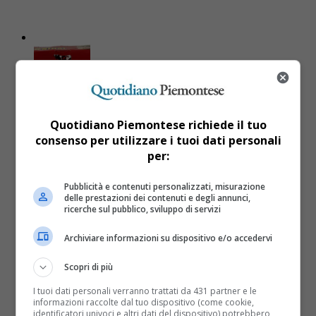
Cittadini
2 anni fa
Quotidiano Piemontese richiede il tuo
Rischio microbiologico: richiamato
consenso per utilizzare i tuoi dati personali
per:
dal Ministero un lotto di
Simmenthal
Pubblicità e contenuti personalizzati, misurazione
delle prestazioni dei contenuti e degli annunci,
ricerche sul pubblico, sviluppo di servizi
Il lotto interessato è G156.
Archiviare informazioni su dispositivo e/o accedervi
Scopri di più
I tuoi dati personali verranno trattati da 431 partner e le
informazioni raccolte dal tuo dispositivo (come cookie,
identificatori univoci e altri dati del dispositivo) potrebbero