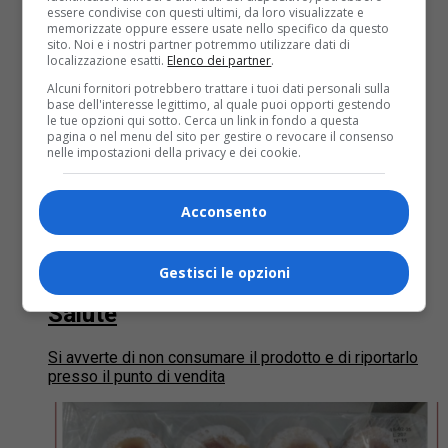
essere condivise con questi ultimi, da loro visualizzate e
memorizzate oppure essere usate nello specifico da questo
sito. Noi e i nostri partner potremmo utilizzare dati di
localizzazione esatti.
Elenco dei partner
.
Alcuni fornitori potrebbero trattare i tuoi dati personali sulla
base dell'interesse legittimo, al quale puoi opporti gestendo
le tue opzioni qui sotto. Cerca un link in fondo a questa
pagina o nel menu del sito per gestire o revocare il consenso
nelle impostazioni della privacy e dei cookie.
Acconsento
Cittadini
2 anni fa
Infestanti tossici negli spinaci: i
Gestisci le opzioni
lotti ritirati dal Ministero della
Salute
Si avverte di non consumare il prodotto e di riportarlo
presso il punto di vendita