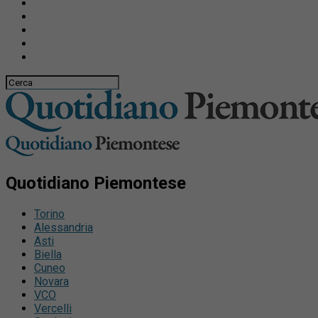
Quotidiano Piemontese
Torino
Alessandria
Asti
Biella
Cuneo
Novara
VCO
Vercelli