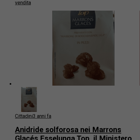
vendita
Cittadini
3 anni fa
Anidride solforosa nei Marrons
Glacés Esselunga Top, il Ministero