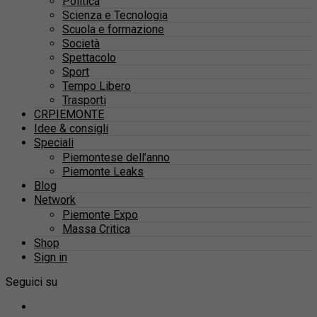
Politica
Scienza e Tecnologia
Scuola e formazione
Società
Spettacolo
Sport
Tempo Libero
Trasporti
CRPIEMONTE
Idee & consigli
Speciali
Piemontese dell’anno
Piemonte Leaks
Blog
Network
Piemonte Expo
Massa Critica
Shop
Sign in
Seguici su