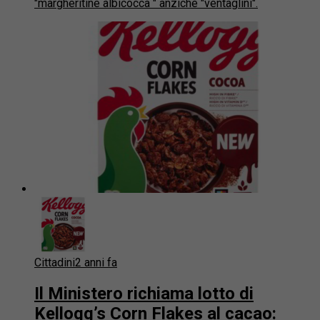
"margheritine albicocca " anziché "ventaglini".
Cittadini
2 anni fa
Il Ministero richiama lotto di
Kellogg’s Corn Flakes al cacao: