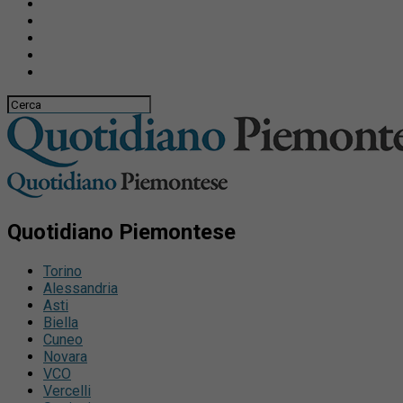
Quotidiano Piemontese
Torino
Alessandria
Asti
Biella
Cuneo
Novara
VCO
Vercelli