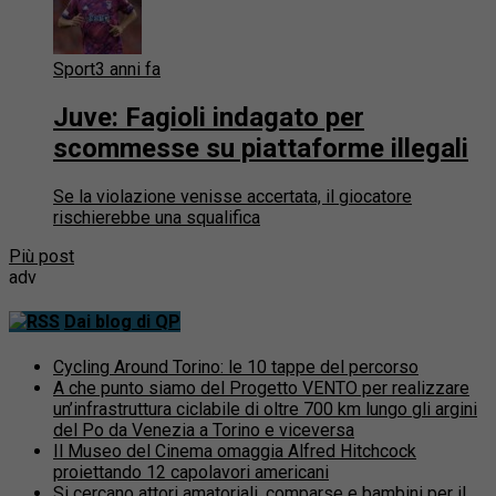
Sport
3 anni fa
Juve: Fagioli indagato per
scommesse su piattaforme illegali
Se la violazione venisse accertata, il giocatore
rischierebbe una squalifica
Più post
adv
Dai blog di QP
Cycling Around Torino: le 10 tappe del percorso
A che punto siamo del Progetto VENTO per realizzare
un’infrastruttura ciclabile di oltre 700 km lungo gli argini
del Po da Venezia a Torino e viceversa
Il Museo del Cinema omaggia Alfred Hitchcock
proiettando 12 capolavori americani
Si cercano attori amatoriali, comparse e bambini per il