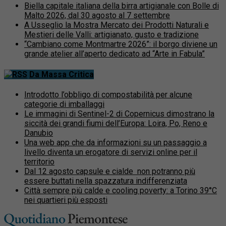
Biella capitale italiana della birra artigianale con Bolle di
Malto 2026, dal 30 agosto al 7 settembre
A Usseglio la Mostra Mercato dei Prodotti Naturali e
Mestieri delle Valli: artigianato, gusto e tradizione
“Cambiano come Montmartre 2026”: il borgo diviene un
grande atelier all’aperto dedicato ad “Arte in Fabula”
Da Massa Critica
Introdotto l’obbligo di compostabilità per alcune
categorie di imballaggi
Le immagini di Sentinel-2 di Copernicus dimostrano la
siccità dei grandi fiumi dell’Europa: Loira, Po, Reno e
Danubio
Una web app che da informazioni su un passaggio a
livello diventa un erogatore di servizi online per il
territorio
Dal 12 agosto capsule e cialde non potranno più
essere buttati nella spazzatura indifferenziata
Città sempre più calde e cooling poverty: a Torino 39°C
nei quartieri più esposti