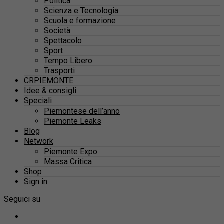
Politica
Scienza e Tecnologia
Scuola e formazione
Società
Spettacolo
Sport
Tempo Libero
Trasporti
CRPIEMONTE
Idee & consigli
Speciali
Piemontese dell’anno
Piemonte Leaks
Blog
Network
Piemonte Expo
Massa Critica
Shop
Sign in
Seguici su