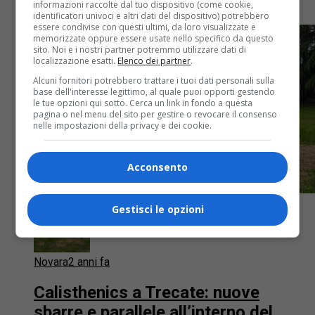
informazioni raccolte dal tuo dispositivo (come cookie,
FISU World University Games
identificatori univoci e altri dati del dispositivo) potrebbero
essere condivise con questi ultimi, da loro visualizzate e
memorizzate oppure essere usate nello specifico da questo
sito. Noi e i nostri partner potremmo utilizzare dati di
localizzazione esatti.
Elenco dei partner
.
Alcuni fornitori potrebbero trattare i tuoi dati personali sulla
base dell'interesse legittimo, al quale puoi opporti gestendo
le tue opzioni qui sotto. Cerca un link in fondo a questa
pagina o nel menu del sito per gestire o revocare il consenso
nelle impostazioni della privacy e dei cookie.
Acconsento
Gestisci le opzioni
Novara
2 anni fa
Calisthenics a Trecate: nuove
sbarre e parallele all’interno del