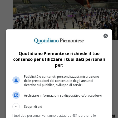
Quotidiano Piemontese richiede il tuo
consenso per utilizzare i tuoi dati personali
per:
Sport
2 anni fa
Il Palavela di Torino riapre anche
Pubblicità e contenuti personalizzati, misurazione
delle prestazioni dei contenuti e degli annunci,
d’estate in vista dei Giochi
ricerche sul pubblico, sviluppo di servizi
Mondiali Universitari 2025, ecco i
Archiviare informazioni su dispositivo e/o accedervi
giorni e gli orari per pattinare
Scopri di più
Lunedì, martedì, mercoledì, giovedì e venerdì dalle 18
alle 19. Dentro il Palavela ci sarà una mostra dedicata ai
I tuoi dati personali verranno trattati da 431 partner e le