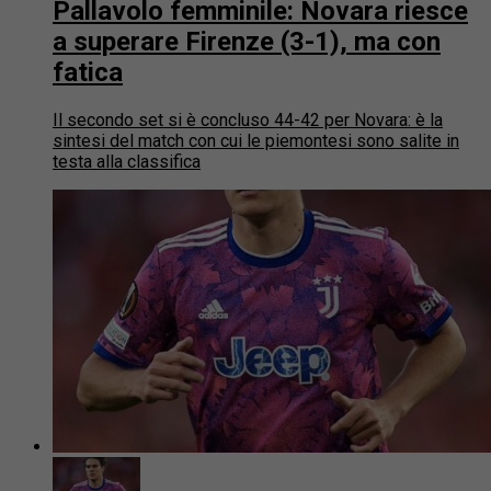
Pallavolo femminile: Novara riesce
a superare Firenze (3-1), ma con
fatica
Il secondo set si è concluso 44-42 per Novara: è la
sintesi del match con cui le piemontesi sono salite in
testa alla classifica