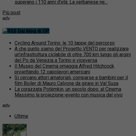
superano i 110 anni d’età. La verbanese ne...
Più post
adv
Dai blog di QP
Cycling Around Torino: le 10 tappe del percorso
A che punto siamo del Progetto VENTO per realizzare
un’infrastruttura ciclabile di oltre 700 km lungo gli argini
del Po da Venezia a Torino e viceversa
Il Museo del Cinema omaggia Alfred Hitchcock
proiettando 12 capolavori americani
Si cercano attori amatoriali, comparse e bambini per il
film Boiler di Mauro Calvone da girare in Val Susa
La corazzata Potëmkin, un secolo dopo: al Cinema
Massimo la proiezione-evento con musica dal vivo
adv
Ultime