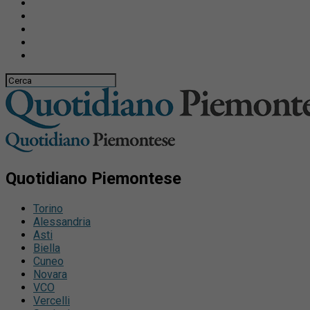
Quotidiano Piemontese
Torino
Alessandria
Asti
Biella
Cuneo
Novara
VCO
Vercelli