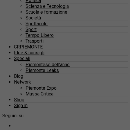
Politica
Scienza e Tecnologia
Scuola e formazione
Società
Spettacolo
Sport
Tempo Libero
Trasporti
CRPIEMONTE
Idee & consigli
Speciali
Piemontese dell’anno
Piemonte Leaks
Blog
Network
Piemonte Expo
Massa Critica
Shop
Sign in
Seguici su