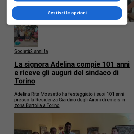
Gestisci le opzioni
Società
2 anni fa
La signora Adelina compie 101 anni
e riceve gli auguri del sindaco di
Torino
Adelina Rita Mossetto ha festeggiato i suoi 101 anni
presso la Residenza Giardino degli Aironi di emeis in
zona Bertolla a Torino