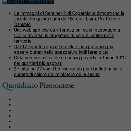
Da Massa Critica
Le immagini di Sentinel-2 di Copernicus dimostrano la
siccità dei grandi fiumi dell’Europa: Loira, Po, Reno e
Danubio
Una web app che da informazioni su un passaggio a
livello diventa un erogatore di servizi online per il
territorio
Dal 12 agosto capsule e cialde non potranno più
essere buttati nella spazzatura indifferenziata
Città sempre più calde e cooling poverty: a Torino 39°C
nei quartieri più esposti
27 città su 27 con il bollino rosso per i bollettini sulle
ondate di calore del ministero della salute