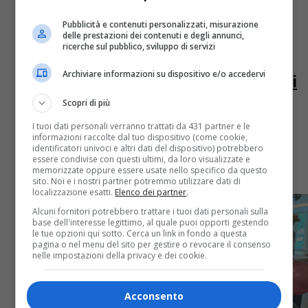
Pubblicità e contenuti personalizzati, misurazione
delle prestazioni dei contenuti e degli annunci,
ricerche sul pubblico, sviluppo di servizi
Cittadini
2 anni fa
Archiviare informazioni su dispositivo e/o accedervi
Due grafici per capire dove vivono i
centenari in Piemonte (mai così
Scopri di più
tanti dal 2009)
I tuoi dati personali verranno trattati da 431 partner e le
informazioni raccolte dal tuo dispositivo (come cookie,
identificatori univoci e altri dati del dispositivo) potrebbero
Ci sono 1.632 persone che hanno compiuto 100 anni o
essere condivise con questi ultimi, da loro visualizzate e
più, abitano soprattutto a Torino, ad Alessandria e a
memorizzate oppure essere usate nello specifico da questo
Cuneo
sito. Noi e i nostri partner potremmo utilizzare dati di
localizzazione esatti.
Elenco dei partner
.
Alcuni fornitori potrebbero trattare i tuoi dati personali sulla
base dell'interesse legittimo, al quale puoi opporti gestendo
le tue opzioni qui sotto. Cerca un link in fondo a questa
pagina o nel menu del sito per gestire o revocare il consenso
nelle impostazioni della privacy e dei cookie.
Acconsento