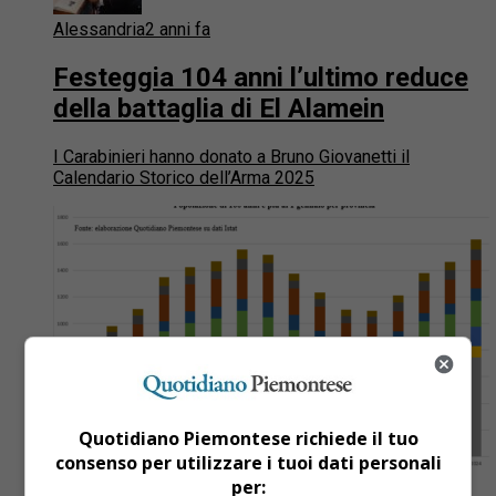
Alessandria
2 anni fa
Festeggia 104 anni l’ultimo reduce
della battaglia di El Alamein
I Carabinieri hanno donato a Bruno Giovanetti il
Calendario Storico dell’Arma 2025
Quotidiano Piemontese richiede il tuo
consenso per utilizzare i tuoi dati personali
per: