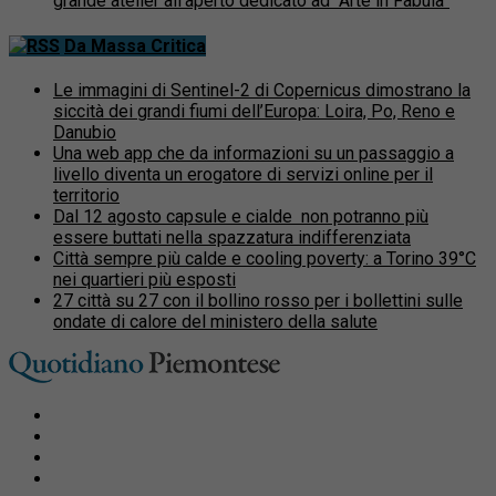
grande atelier all’aperto dedicato ad “Arte in Fabula”
Da Massa Critica
Le immagini di Sentinel-2 di Copernicus dimostrano la
siccità dei grandi fiumi dell’Europa: Loira, Po, Reno e
Danubio
Una web app che da informazioni su un passaggio a
livello diventa un erogatore di servizi online per il
territorio
Dal 12 agosto capsule e cialde non potranno più
essere buttati nella spazzatura indifferenziata
Città sempre più calde e cooling poverty: a Torino 39°C
nei quartieri più esposti
27 città su 27 con il bollino rosso per i bollettini sulle
ondate di calore del ministero della salute