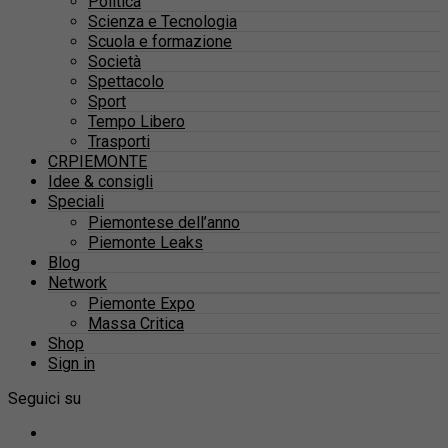
Politica
Scienza e Tecnologia
Scuola e formazione
Società
Spettacolo
Sport
Tempo Libero
Trasporti
CRPIEMONTE
Idee & consigli
Speciali
Piemontese dell’anno
Piemonte Leaks
Blog
Network
Piemonte Expo
Massa Critica
Shop
Sign in
Seguici su