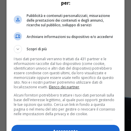
per:
Pubblicità e contenuti personalizzati, misurazione
delle prestazioni dei contenuti e degli annunci,
ricerche sul pubblico, sviluppo di servizi
Cittadini
4 anni fa
Archiviare informazioni su dispositivo e/o accedervi
Intelligenza artificiale, eVISO
assume in Piemonte: 10 nuovi
Scopri di più
impiegati nella sede di Saluzzo
I tuoi dati personali verranno trattati da 431 partner e le
informazioni raccolte dal tuo dispositivo (come cookie,
identificatori univoci e altri dati del dispositivo) potrebbero
eVISO S.p.A. (EVS.MI) – società digitale, quotata
essere condivise con questi ultimi, da loro visualizzate e
all’EGM, con una infrastruttura di intelligenza artificiale
memorizzate oppure essere usate nello specifico da questo
proprietaria che opera nel settore delle materie prime
sito. Noi e i nostri partner potremmo utilizzare dati di
(luce, gas, mele) –...
localizzazione esatti.
Elenco dei partner
.
Alcuni fornitori potrebbero trattare i tuoi dati personali sulla
base dell'interesse legittimo, al quale puoi opporti gestendo
le tue opzioni qui sotto. Cerca un link in fondo a questa
pagina o nel menu del sito per gestire o revocare il consenso
nelle impostazioni della privacy e dei cookie.