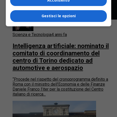
Acconsento
Gestisci le opzioni
Scienza e Tecnologia
4 anni fa
Intelligenza artificiale: nominato il
comitato di coordinamento del
centro di Torino dedicato ad
automotive e aerospazio
“Procede nel rispetto del cronoprogramma definito a
Roma con il ministro dell’Economia e delle Finanze
Daniele Franco l’iter per la costituzione del Centro
italiano di ricerca...