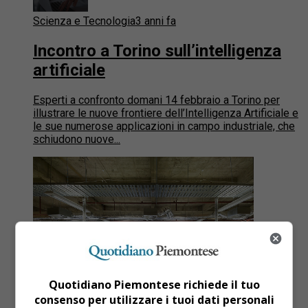
Scienza e Tecnologia
3 anni fa
Incontro a Torino sull’intelligenza
artificiale
Esperti a confronto domani 14 febbraio a Torino per
illustrare le nuove frontiere dell’Intelligenza Artificiale e
le sue numerose applicazioni in campo industriale, che
schiudono nuove...
Quotidiano Piemontese richiede il tuo
consenso per utilizzare i tuoi dati personali