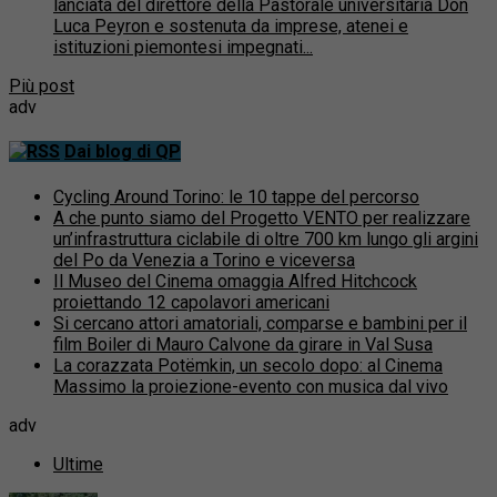
lanciata del direttore della Pastorale universitaria Don
Luca Peyron e sostenuta da imprese, atenei e
istituzioni piemontesi impegnati...
Più post
adv
Dai blog di QP
Cycling Around Torino: le 10 tappe del percorso
A che punto siamo del Progetto VENTO per realizzare
un’infrastruttura ciclabile di oltre 700 km lungo gli argini
del Po da Venezia a Torino e viceversa
Il Museo del Cinema omaggia Alfred Hitchcock
proiettando 12 capolavori americani
Si cercano attori amatoriali, comparse e bambini per il
film Boiler di Mauro Calvone da girare in Val Susa
La corazzata Potëmkin, un secolo dopo: al Cinema
Massimo la proiezione-evento con musica dal vivo
adv
Ultime