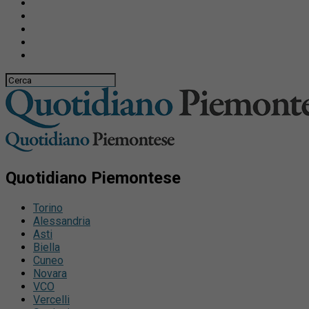
Quotidiano Piemontese
Torino
Alessandria
Asti
Biella
Cuneo
Novara
VCO
Vercelli