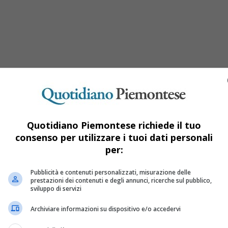
Quotidiano Piemontese richiede il tuo
consenso per utilizzare i tuoi dati personali
per:
to il record mondiale di tempo in una ma
Pubblicità e contenuti personalizzati, misurazione delle
prestazioni dei contenuti e degli annunci, ricerche sul pubblico,
sviluppo di servizi
 sempre accompagnato la sua vita
Archiviare informazioni su dispositivo e/o accedervi