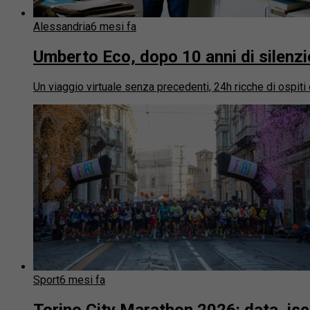
Alessandria
6 mesi fa
Umberto Eco, dopo 10 anni di silenzi
Un viaggio virtuale senza precedenti, 24h ricche di ospiti c
Sport
6 mesi fa
Torino City Marathon 2026: data, iscr