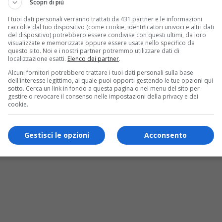
Scopri di più
I tuoi dati personali verranno trattati da 431 partner e le informazioni
raccolte dal tuo dispositivo (come cookie, identificatori univoci e altri dati
del dispositivo) potrebbero essere condivise con questi ultimi, da loro
visualizzate e memorizzate oppure essere usate nello specifico da
questo sito. Noi e i nostri partner potremmo utilizzare dati di
localizzazione esatti.
Elenco dei partner
.
Alcuni fornitori potrebbero trattare i tuoi dati personali sulla base
dell'interesse legittimo, al quale puoi opporti gestendo le tue opzioni qui
sotto. Cerca un link in fondo a questa pagina o nel menu del sito per
gestire o revocare il consenso nelle impostazioni della privacy e dei
cookie.
pe Damato pronto a battere il record nel
Gestisci le opzioni
Acconsento
over 80