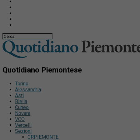
Quotidiano Piemontese
Torino
Alessandria
Asti
Biella
Cuneo
Novara
VCO
Vercelli
Sezioni
CRPIEMONTE