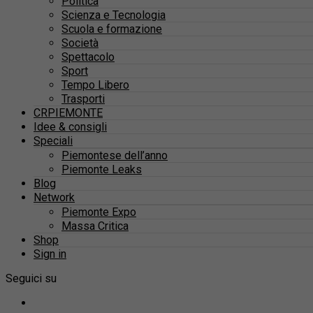
Politica
Scienza e Tecnologia
Scuola e formazione
Società
Spettacolo
Sport
Tempo Libero
Trasporti
CRPIEMONTE
Idee & consigli
Speciali
Piemontese dell’anno
Piemonte Leaks
Blog
Network
Piemonte Expo
Massa Critica
Shop
Sign in
Seguici su