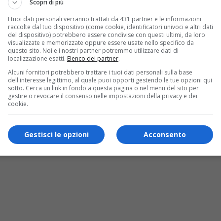
Scopri di più
I tuoi dati personali verranno trattati da 431 partner e le informazioni
raccolte dal tuo dispositivo (come cookie, identificatori univoci e altri dati
del dispositivo) potrebbero essere condivise con questi ultimi, da loro
visualizzate e memorizzate oppure essere usate nello specifico da
questo sito. Noi e i nostri partner potremmo utilizzare dati di
localizzazione esatti.
Elenco dei partner
.
Alcuni fornitori potrebbero trattare i tuoi dati personali sulla base
dell'interesse legittimo, al quale puoi opporti gestendo le tue opzioni qui
sotto. Cerca un link in fondo a questa pagina o nel menu del sito per
gestire o revocare il consenso nelle impostazioni della privacy e dei
cookie.
izioni per partecipare all’edizione 2025
Gestisci le opzioni
Acconsento