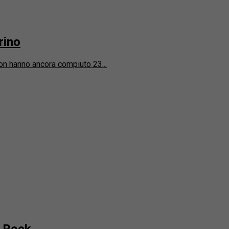
rino
on hanno ancora compiuto 23...
o Rock