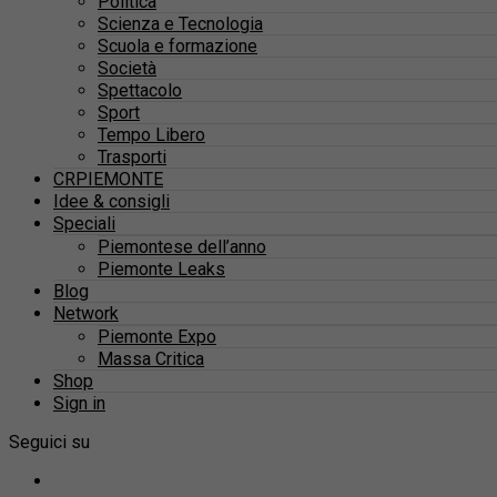
Politica
Scienza e Tecnologia
Scuola e formazione
Società
Spettacolo
Sport
Tempo Libero
Trasporti
CRPIEMONTE
Idee & consigli
Speciali
Piemontese dell’anno
Piemonte Leaks
Blog
Network
Piemonte Expo
Massa Critica
Shop
Sign in
Seguici su