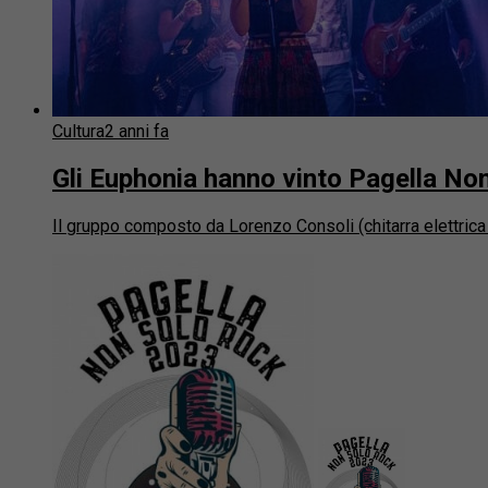
Cultura
2 anni fa
Gli Euphonia hanno vinto Pagella N
Il gruppo composto da Lorenzo Consoli (chitarra elettrica e 