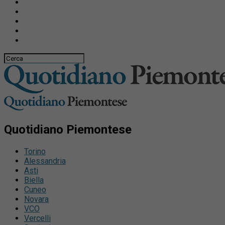
Quotidiano Piemontese
Torino
Alessandria
Asti
Biella
Cuneo
Novara
VCO
Vercelli