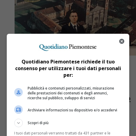
Quotidiano Piemontese richiede il tuo
consenso per utilizzare i tuoi dati personali
per:
Cittadini
2 anni fa
Pubblicità e contenuti personalizzati, misurazione
delle prestazioni dei contenuti e degli annunci,
La Questura di Vercelli ha un nuovo
ricerche sul pubblico, sviluppo di servizi
commissario: Matteo Todaro
Archiviare informazioni su dispositivo e/o accedervi
Todaro verrà assegnato all’Ufficio Immigrazione e al
Scopri di più
termine del periodo di tirocinio applicativo verrà
immesso definitivamente in ruolo
I tuoi dati personali verranno trattati da 431 partner e le