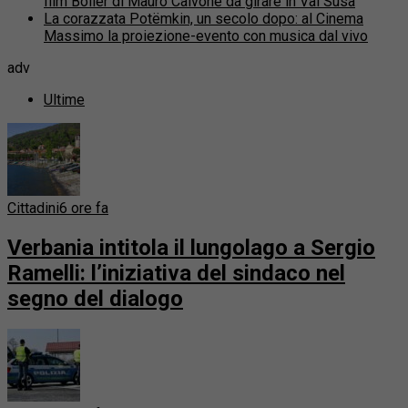
film Boiler di Mauro Calvone da girare in Val Susa
La corazzata Potëmkin, un secolo dopo: al Cinema
Massimo la proiezione-evento con musica dal vivo
adv
Ultime
Cittadini
6 ore fa
Verbania intitola il lungolago a Sergio
Ramelli: l’iniziativa del sindaco nel
segno del dialogo