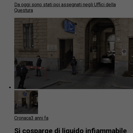
Da oggi sono stati poi assegnati negli Uffici della
Questura
Cronaca
3 anni fa
Si cosparge di liquido infiammabile