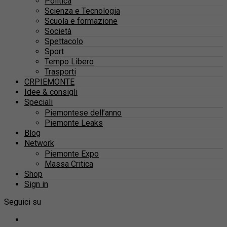
Politica
Scienza e Tecnologia
Scuola e formazione
Società
Spettacolo
Sport
Tempo Libero
Trasporti
CRPIEMONTE
Idee & consigli
Speciali
Piemontese dell’anno
Piemonte Leaks
Blog
Network
Piemonte Expo
Massa Critica
Shop
Sign in
Seguici su