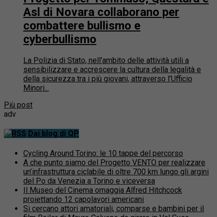
Asl di Novara collaborano per
combattere bullismo e
cyberbullismo
La Polizia di Stato, nell’ambito delle attività utili a
sensibilizzare e accrescere la cultura della legalità e
della sicurezza tra i più giovani, attraverso l’Ufficio
Minori...
Più post
adv
Dai blog di QP
Cycling Around Torino: le 10 tappe del percorso
A che punto siamo del Progetto VENTO per realizzare
un’infrastruttura ciclabile di oltre 700 km lungo gli argini
del Po da Venezia a Torino e viceversa
Il Museo del Cinema omaggia Alfred Hitchcock
proiettando 12 capolavori americani
Si cercano attori amatoriali, comparse e bambini per il