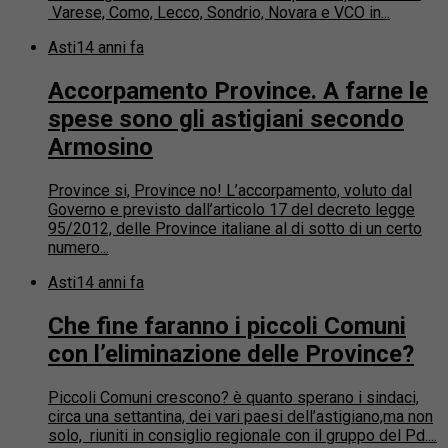
Varese, Como, Lecco, Sondrio, Novara e VCO in...
Asti
14 anni fa
Accorpamento Province. A farne le
spese sono gli astigiani secondo
Armosino
Province si, Province no! L’accorpamento, voluto dal
Governo e previsto dall’articolo 17 del decreto legge
95/2012, delle Province italiane al di sotto di un certo
numero...
Asti
14 anni fa
Che fine faranno i piccoli Comuni
con l’eliminazione delle Province?
Piccoli Comuni crescono? è quanto sperano i sindaci,
circa una settantina, dei vari paesi dell’astigiano,ma non
solo, riuniti in consiglio regionale con il gruppo del Pd....