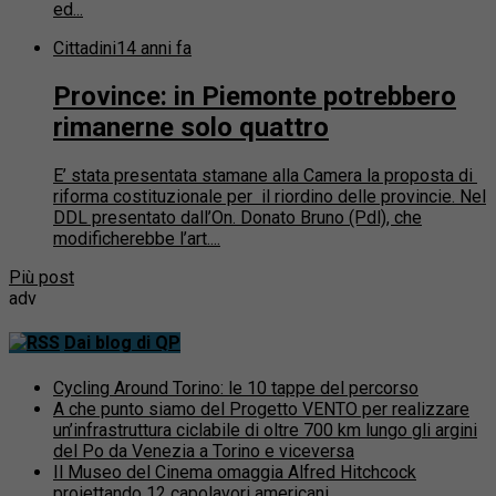
ed...
Cittadini
14 anni fa
Province: in Piemonte potrebbero
rimanerne solo quattro
E’ stata presentata stamane alla Camera la proposta di
riforma costituzionale per il riordino delle provincie. Nel
DDL presentato dall’On. Donato Bruno (Pdl), che
modificherebbe l’art....
Più post
adv
Dai blog di QP
Cycling Around Torino: le 10 tappe del percorso
A che punto siamo del Progetto VENTO per realizzare
un’infrastruttura ciclabile di oltre 700 km lungo gli argini
del Po da Venezia a Torino e viceversa
Il Museo del Cinema omaggia Alfred Hitchcock
proiettando 12 capolavori americani