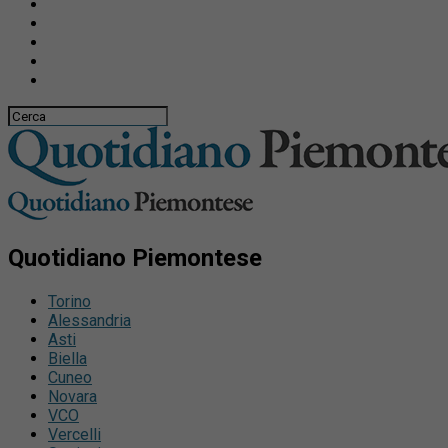
Quotidiano Piemontese
Torino
Alessandria
Asti
Biella
Cuneo
Novara
VCO
Vercelli