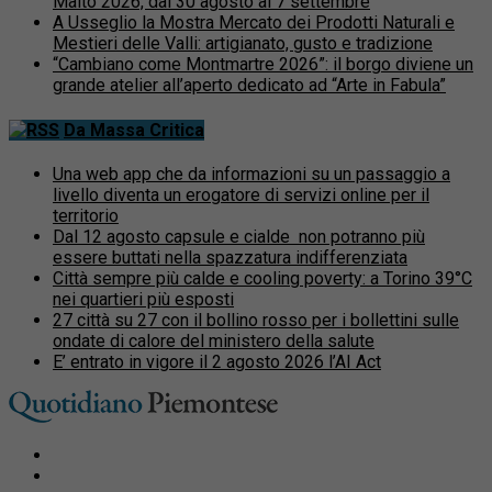
Malto 2026, dal 30 agosto al 7 settembre
A Usseglio la Mostra Mercato dei Prodotti Naturali e
Mestieri delle Valli: artigianato, gusto e tradizione
“Cambiano come Montmartre 2026”: il borgo diviene un
grande atelier all’aperto dedicato ad “Arte in Fabula”
Da Massa Critica
Una web app che da informazioni su un passaggio a
livello diventa un erogatore di servizi online per il
territorio
Dal 12 agosto capsule e cialde non potranno più
essere buttati nella spazzatura indifferenziata
Città sempre più calde e cooling poverty: a Torino 39°C
nei quartieri più esposti
27 città su 27 con il bollino rosso per i bollettini sulle
ondate di calore del ministero della salute
E’ entrato in vigore il 2 agosto 2026 l’AI Act