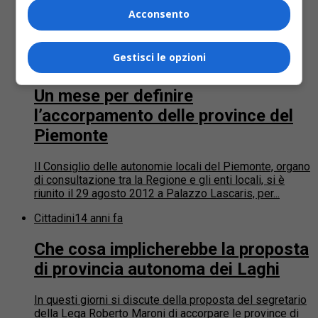
senza pressioni. Le Province come enti di secondo
Acconsento
livello non le vuole nessuno”. Così interviene Maria
Teresa Armosino, presidente della...
Gestisci le opzioni
Cittadini
14 anni fa
Un mese per definire
l’accorpamento delle province del
Piemonte
Il Consiglio delle autonomie locali del Piemonte, organo
di consultazione tra la Regione e gli enti locali, si è
riunito il 29 agosto 2012 a Palazzo Lascaris, per...
Cittadini
14 anni fa
Che cosa implicherebbe la proposta
di provincia autonoma dei Laghi
In questi giorni si discute della proposta del segretario
della Lega Roberto Maroni di accorpare le province di