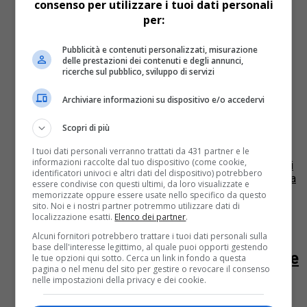
consenso per utilizzare i tuoi dati personali
per:
Il Consiglio delle autonomie locali del Piemonte ha
approvato con 27 voti favorevoli e 4 contrari la
proposta di riordino delle province voluta dalla
Pubblicità e contenuti personalizzati, misurazione
delle prestazioni dei contenuti e degli annunci,
spending review, nel...
ricerche sul pubblico, sviluppo di servizi
Economia
14 anni fa
Archiviare informazioni su dispositivo e/o accedervi
Si inizia il dibattito sulla riduzione
Scopri di più
delle province in Piemonte
I tuoi dati personali verranno trattati da 431 partner e le
informazioni raccolte dal tuo dispositivo (come cookie,
La seduta di Consiglio regionale congiunta con il Cal di
identificatori univoci e altri dati del dispositivo) potrebbero
lunedì 10 settembre è stata dedicata interamente a una
essere condivise con questi ultimi, da loro visualizzate e
prima discussione sullo stato degli enti locali in
memorizzate oppure essere usate nello specifico da questo
seguito...
sito. Noi e i nostri partner potremmo utilizzare dati di
localizzazione esatti.
Elenco dei partner
.
Asti
14 anni fa
Alcuni fornitori potrebbero trattare i tuoi dati personali sulla
base dell'interesse legittimo, al quale puoi opporti gestendo
Armosino: Un suicido rinunciare alle
le tue opzioni qui sotto. Cerca un link in fondo a questa
pagina o nel menu del sito per gestire o revocare il consenso
Province
nelle impostazioni della privacy e dei cookie.
“Vogliamo decidere liberamente del nostro destino