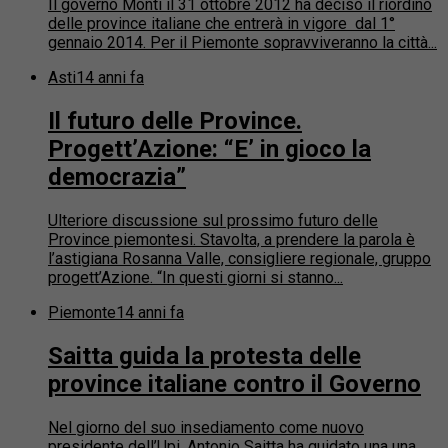
Il governo Monti il 31 ottobre 2012 ha deciso il riordino
delle province italiane che entrerà in vigore dal 1°
gennaio 2014. Per il Piemonte sopravviveranno la città...
Asti
14 anni fa
Il futuro delle Province.
Progett’Azione: “E’ in gioco la
democrazia”
Ulteriore discussione sul prossimo futuro delle
Province piemontesi. Stavolta, a prendere la parola è
l’astigiana Rosanna Valle, consigliere regionale, gruppo
progett’Azione. “In questi giorni si stanno...
Piemonte
14 anni fa
Saitta guida la protesta delle
province italiane contro il Governo
Nel giorno del suo insediamento come nuovo
presidente dell’Upi, Antonio Saitta ha guidato una una