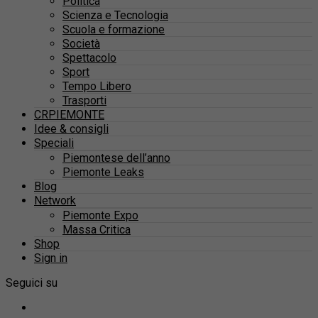
Politica
Scienza e Tecnologia
Scuola e formazione
Società
Spettacolo
Sport
Tempo Libero
Trasporti
CRPIEMONTE
Idee & consigli
Speciali
Piemontese dell’anno
Piemonte Leaks
Blog
Network
Piemonte Expo
Massa Critica
Shop
Sign in
Seguici su