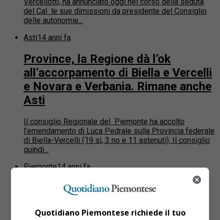
Vercellotti, ha annunciato oggi nel corso della seduta
del Cal le sue dimissioni da presidente del Consiglio
delle autonomie...
Asti
14 anni fa
Province, la Regione dà l’ok
all’accorpamento di Biella e Vercelli
e Novara e Verbania. Rimane anche
Asti
Il consiglio Regionale del Piemonte ha accolto
l’emendamento di Luca Pedrale sulla Provincia federale
di Biella-Vercelli (19 sì, 3 no e 11 astenuti). Il consiglio
quindi...
Piemonte
14 anni fa
Il Cal del Piemonte approva il
riordino delle province piemontesi
Quotidiano Piemontese richiede il tuo
da 8 a 4