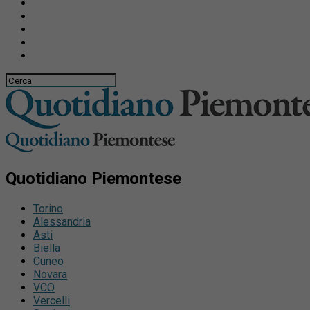
Quotidiano Piemontese
Torino
Alessandria
Asti
Biella
Cuneo
Novara
VCO
Vercelli