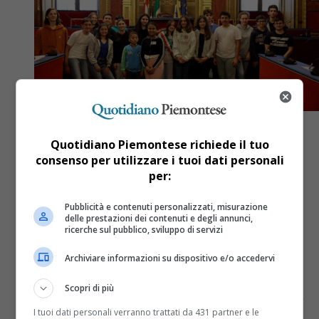
Quotidiano Piemontese richiede il tuo
consenso per utilizzare i tuoi dati personali
per:
Cittadini
2 anni fa
Pubblicità e contenuti personalizzati, misurazione
Torino, la Sala Rossa accoglie le
delle prestazioni dei contenuti e degli annunci,
proposte del Consiglio comunale
ricerche sul pubblico, sviluppo di servizi
dei ragazzi e delle ragazze
Archiviare informazioni su dispositivo e/o accedervi
I temi affrontati riguardano mobilità dolce, spazi di
Scopri di più
aggregazione per i giovani, razzismo, discriminazione,
cura delle strade.
I tuoi dati personali verranno trattati da 431 partner e le