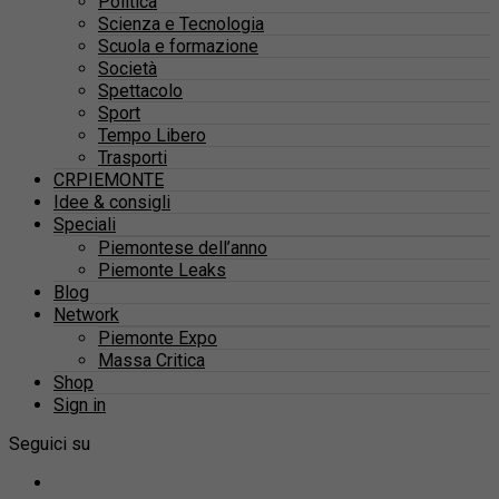
Politica
Scienza e Tecnologia
Scuola e formazione
Società
Spettacolo
Sport
Tempo Libero
Trasporti
CRPIEMONTE
Idee & consigli
Speciali
Piemontese dell’anno
Piemonte Leaks
Blog
Network
Piemonte Expo
Massa Critica
Shop
Sign in
Seguici su