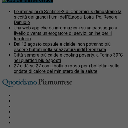
Da Massa Critica
Le immagini di Sentinel-2 di Copernicus dimostrano la
siccità dei grandi fiumi dell’Europa: Loira, Po, Reno e
Danubio
Una web app che da informazioni su un passaggio a
livello diventa un erogatore di servizi online per il
territorio
Dal 12 agosto capsule e cialde non potranno più
essere buttati nella spazzatura indifferenziata
Città sempre più calde e cooling poverty: a Torino 39°C
nei quartieri più esposti
27 città su 27 con il bollino rosso per i bollettini sulle
ondate di calore del ministero della salute