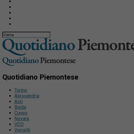
Quotidiano Piemontese
Torino
Alessandria
Asti
Biella
Cuneo
Novara
VCO
Vercelli