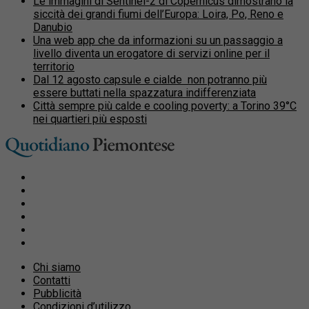
Le immagini di Sentinel-2 di Copernicus dimostrano la
siccità dei grandi fiumi dell’Europa: Loira, Po, Reno e
Danubio
Una web app che da informazioni su un passaggio a
livello diventa un erogatore di servizi online per il
territorio
Dal 12 agosto capsule e cialde non potranno più
essere buttati nella spazzatura indifferenziata
Città sempre più calde e cooling poverty: a Torino 39°C
nei quartieri più esposti
Chi siamo
Contatti
Pubblicità
Condizioni d’utilizzo