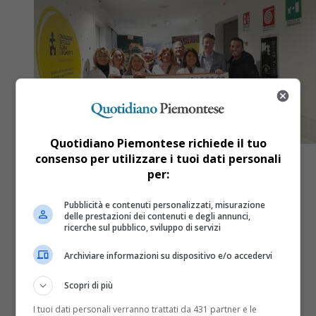
Quotidiano Piemontese richiede il tuo
consenso per utilizzare i tuoi dati personali
per:
Pubblicità e contenuti personalizzati, misurazione
Salute
1 anno fa
delle prestazioni dei contenuti e degli annunci,
ricerche sul pubblico, sviluppo di servizi
Conad Nord Ovest raccoglie
Archiviare informazioni su dispositivo e/o accedervi
104.200 euro per Fondazione
Forma e l’ospedale Regina
Scopri di più
Margherita
I tuoi dati personali verranno trattati da 431 partner e le