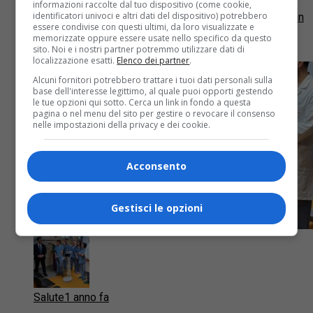
informazioni raccolte dal tuo dispositivo (come cookie,
identificatori univoci e altri dati del dispositivo) potrebbero
L’iniziativa natalizia di Conad Nord Ovest si inserisce in
essere condivise con questi ultimi, da loro visualizzate e
un progetto più ampio di supporto agli ospedali
memorizzate oppure essere usate nello specifico da questo
pediatrici italiani
sito. Noi e i nostri partner potremmo utilizzare dati di
localizzazione esatti.
Elenco dei partner
.
Alcuni fornitori potrebbero trattare i tuoi dati personali sulla
base dell'interesse legittimo, al quale puoi opporti gestendo
le tue opzioni qui sotto. Cerca un link in fondo a questa
pagina o nel menu del sito per gestire o revocare il consenso
nelle impostazioni della privacy e dei cookie.
Acconsento
Gestisci le opzioni
Salute
1 anno fa