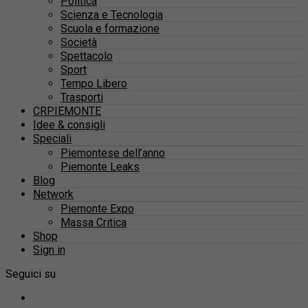
Politica
Scienza e Tecnologia
Scuola e formazione
Società
Spettacolo
Sport
Tempo Libero
Trasporti
CRPIEMONTE
Idee & consigli
Speciali
Piemontese dell’anno
Piemonte Leaks
Blog
Network
Piemonte Expo
Massa Critica
Shop
Sign in
Seguici su