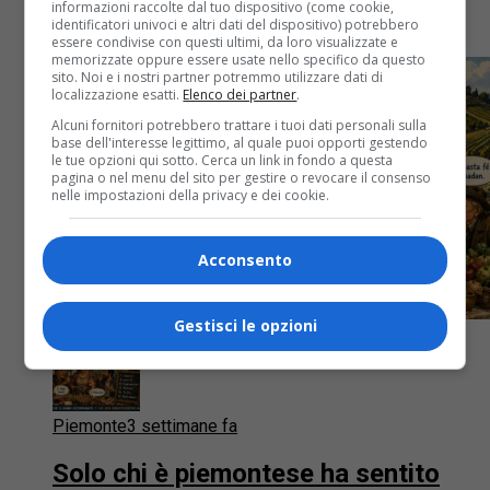
informazioni raccolte dal tuo dispositivo (come cookie,
architettura, servizi e qualità della vita potessero
identificatori univoci e altri dati del dispositivo) potrebbero
convivere
essere condivise con questi ultimi, da loro visualizzate e
memorizzate oppure essere usate nello specifico da questo
sito. Noi e i nostri partner potremmo utilizzare dati di
localizzazione esatti.
Elenco dei partner
.
Alcuni fornitori potrebbero trattare i tuoi dati personali sulla
base dell'interesse legittimo, al quale puoi opporti gestendo
le tue opzioni qui sotto. Cerca un link in fondo a questa
pagina o nel menu del sito per gestire o revocare il consenso
nelle impostazioni della privacy e dei cookie.
Acconsento
Gestisci le opzioni
Piemonte
3 settimane fa
Solo chi è piemontese ha sentito