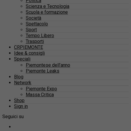
Politica
Scienza e Tecnologia
Scuola e formazione
Società
Spettacolo
Sport
Tempo Libero
Trasporti
CRPIEMONTE
Idee & consigli
Speciali
Piemontese dell’anno
Piemonte Leaks
Blog
Network
Piemonte Expo
Massa Critica
Shop
Sign in
Seguici su