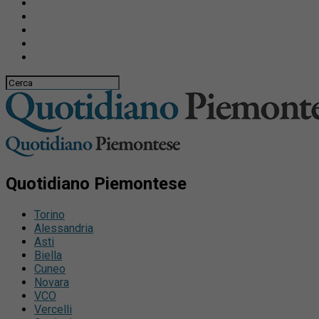
Quotidiano Piemontese
Torino
Alessandria
Asti
Biella
Cuneo
Novara
VCO
Vercelli