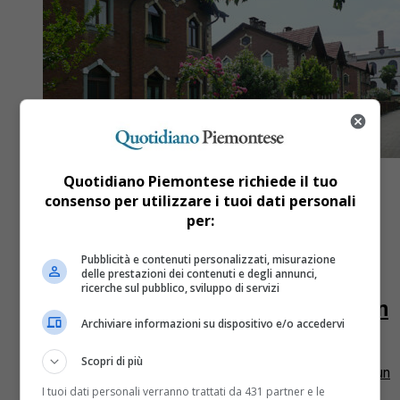
Quotidiano Piemontese richiede il tuo
consenso per utilizzare i tuoi dati personali
per:
Società
2 settimane fa
Pubblicità e contenuti personalizzati, misurazione
delle prestazioni dei contenuti e degli annunci,
Il Villaggio Leumann: la città ideale
ricerche sul pubblico, sviluppo di servizi
costruita per gli operai che, oltre un
Archiviare informazioni su dispositivo e/o accedervi
secolo dopo, continua a stupire
Scopri di più
Il Villaggio Leumann continua a raccontare il sogno di un
imprenditore che immaginò un luogo dove lavoro,
I tuoi dati personali verranno trattati da 431 partner e le